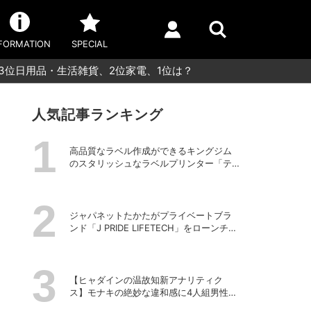
FORMATION
SPECIAL
3位日用品・生活雑貨、2位家電、1位は？
人気記事ランキング
高品質なラベル作成ができるキングジム
のスタリッシュなラベルプリンター「テ
プラPRO “MARK” SR-MK2」
ジャパネットたかたがプライベートブラ
ンド「J PRIDE LIFETECH」をローンチ、
第1弾は水道・電源不要の充電式高圧洗浄
機
【ヒャダインの温故知新アナリティク
ス】モナキの絶妙な違和感に4人組男性グ
ループの歴史を振り返る