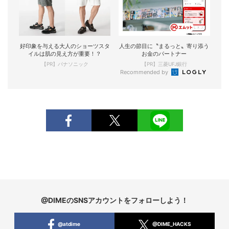
好印象を与える大人のショーツスタ
人生の節目に〝まるっと〟寄り添う
イルは肌の見え方が重要！？
お金のパートナー
【PR】パナソニック
【PR】三菱UFJ銀行
Recommended by
@DIMEのSNSアカウントをフォローしよう！
@atdime
@DIME_HACKS