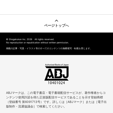
ページトップへ
© Shogakukan Inc. 2026 All rights reserved.
No reproduction or republication without written permission.
掲載の記事・写真・イラスト等のすべてのコンテンツの無断複写・転載を禁じます。
ABJマークは、この電子書店・電子書籍配信サービスが、著作権者からコ
ンテンツ使用許諾を得た正規版配信サービスであることを示す登録商標
（登録番号 第6091713号）です。詳しくは［ABJマーク］または［電子出
版制作・流通協議会］で検索してください。