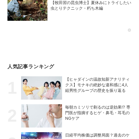
【牧田習の昆虫博士】夏休みにトライしたい
虫とりテクニック・朽ち木編
Rec
人気記事ランキング
【ヒャダインの温故知新アナリティ
クス】モナキの絶妙な違和感に4人
組男性グループの歴史を振り返る
毎朝カミソリで剃るのは逆効果!? 専
門医が指摘するヒゲ・鼻毛・耳毛の
NGケア
日経平均株価は調整局面？過去のケ