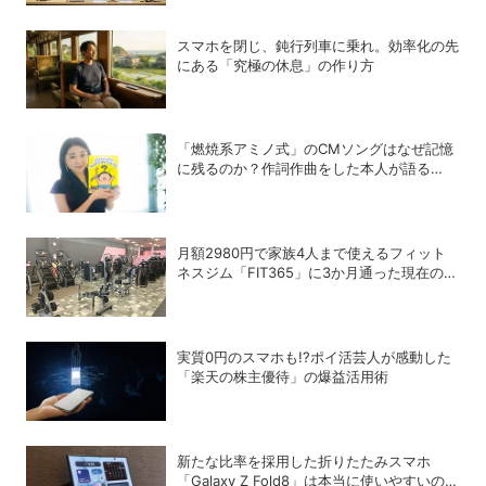
スマホを閉じ、鈍行列車に乗れ。効率化の先
にある「究極の休息」の作り方
「燃焼系アミノ式」のCMソングはなぜ記憶
に残るのか？作詞作曲をした本人が語る
「歌」の強さと、新たなキャラクターIPプロ
ジェクト
月額2980円で家族4人まで使えるフィット
ネスジム「FIT365」に3か月通った現在のリ
アルな感想
実質0円のスマホも!?ポイ活芸人が感動した
「楽天の株主優待」の爆益活用術
新たな比率を採用した折りたたみスマホ
「Galaxy Z Fold8」は本当に使いやすいの