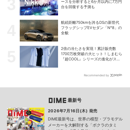
ースを分析すると6か月以内に7万円
台を回復する予測も
航続距離750kmを誇るDSの新世代
フラッグシップEVセダン「N°8」の
全貌
2倍の冷たさを実現！累計販売数
1700万枚突破の大ヒット！しまむら
『超COOL』シリーズの進化がスゴ
い！【PR】
Recommended by
最新号
2026年7月16日(木) 発売
DIME最新号は、世界の模型・プラモデル
メーカーを大解剖する「ボクラのタミ