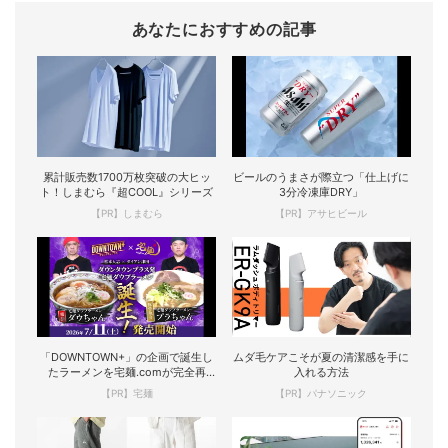
あなたにおすすめの記事
累計販売数1700万枚突破の大ヒッ
ビールのうまさが際立つ「仕上げに
ト！しまむら『超COOL』シリーズ
3分冷凍庫DRY」
【PR】しまむら
【PR】アサヒビール
「DOWNTOWN+」の企画で誕生し
ムダ毛ケアこそが夏の清潔感を手に
たラーメンを宅麺.comが完全再
入れる方法
現！
【PR】宅麺
【PR】パナソニック