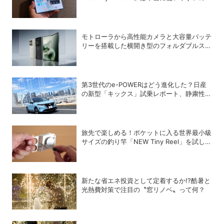
か？
モトローラから高性能カメラと大容量バッテ
リーを搭載した横開き型のフォルダブルスマ
ホ「motorola razr fold」が登場
第3世代のe-POWERはどう進化した？日産
の新型「キックス」試乗レポート、静粛性・
燃費・乗り心地を検証
旅先で楽しめる！ポケットに入る世界最小級
サイズの釣り竿「NEW Tiny Reel」を試して
みた
新たな省エネ投資として定着するか!?酷暑と
光熱費対策で注目の〝窓リノベ〟って何？