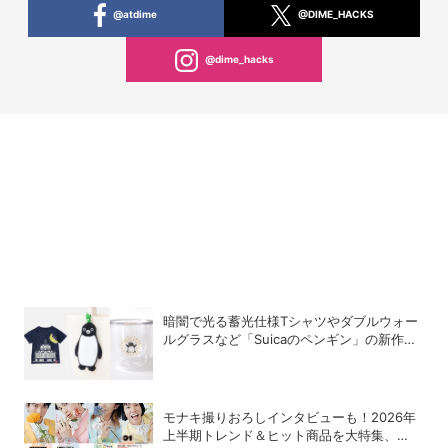
@atdime
@DIME_HACKS
@dime_hacks
暗闇で光る蓄光仕様Tシャツやダブルウォー
ルグラスなど「Suicaのペンギン」の新作グ
ッズが登場
モナキ撮りおろしインタビューも！2026年
上半期トレンド＆ヒット商品を大特集、