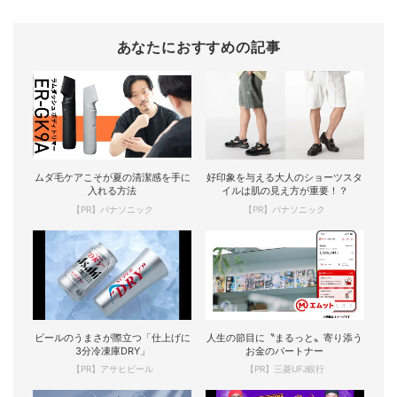
あなたにおすすめの記事
ムダ毛ケアこそが夏の清潔感を手に
好印象を与える大人のショーツスタ
入れる方法
イルは肌の見え方が重要！？
【PR】パナソニック
【PR】パナソニック
ビールのうまさが際立つ「仕上げに
人生の節目に〝まるっと〟寄り添う
3分冷凍庫DRY」
お金のパートナー
【PR】アサヒビール
【PR】三菱UFJ銀行