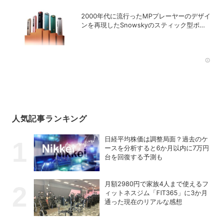
2000年代に流行ったMPプレーヤーのデザイ
ンを再現したSnowskyのスティック型ポー
タブルオーディオプレーヤー「ECHO
NANO」
Rec
人気記事ランキング
日経平均株価は調整局面？過去のケ
ースを分析すると6か月以内に7万円
台を回復する予測も
月額2980円で家族4人まで使えるフ
ィットネスジム「FIT365」に3か月
通った現在のリアルな感想