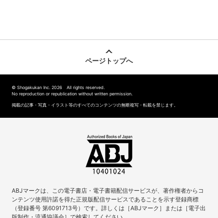
ページトップへ
© Shogakukan Inc. 2026 All rights reserved.
No reproduction or republication without written permission.
掲載の記事・写真・イラスト等のすべてのコンテンツの無断複写・転載を禁じます。
ABJマークは、この電子書店・電子書籍配信サービスが、著作権者からコ
ンテンツ使用許諾を得た正規版配信サービスであることを示す登録商標
（登録番号 第6091713号）です。詳しくは［ABJマーク］または［電子出
版制作・流通協議会］で検索してください。