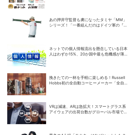
DIME最新号は7/15発売！
あの押井守監督も虜になったタミヤ「MM」
シリーズ！「一番組んだのはドイツ軍の『IV
号戦車』」と思い出を語る
ネットでの個人情報流出を懸念している日本
人はわずか15%、20か国中最も危機感が薄
いことが判明
挽きたての一杯を手軽に楽しめる！Russell
Hobbs初の全自動コーヒーメーカー「全自
動カフェドリップ」が登場
VRは減速、ARは急拡大！スマートグラス系
アイウェアの出荷台数がグローバル市場で急
成長