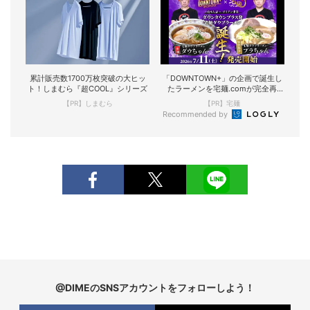
累計販売数1700万枚突破の大ヒッ
「DOWNTOWN+」の企画で誕生し
ト！しまむら『超COOL』シリーズ
たラーメンを宅麺.comが完全再
現！
【PR】しまむら
【PR】宅麺
Recommended by
@DIMEのSNSアカウントをフォローしよう！