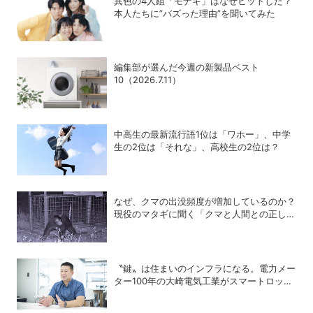
異色の4人組「モナキ」はなぜヒットした？
本人たちに”バズった理由”を聞いてみた
編集部が選んだ今週の新製品ベスト
10（2026.7.11）
中高生の最新流行語1位は「ワホー」、中学
生の2位は「それな」、高校生の2位は？
なぜ、クマの出没頻度が増加しているのか？
現役のマタギに聞く「クマと人間との正しい
付き合い方」
〝鍵〟は住まいのインフラになる。電力メー
ター100年の大崎電気工業がスマートロック
「OPELO II」で目指すスマートシティと
は？