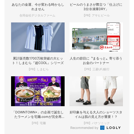
あなたの金運、今が変わる時かもし
ビールのうまさが際立つ「仕上げに
れません
3分冷凍庫DRY」
合同会社デジタルファーム
【PR】アサヒビール
累計販売数1700万枚突破の大ヒッ
人生の節目に〝まるっと〟寄り添う
ト！しまむら『超COOL』シリーズ
お金のパートナー
【PR】しまむら
【PR】三菱UFJ銀行
「DOWNTOWN+」の企画で誕生し
好印象を与える大人のショーツスタ
たラーメンを宅麺.comが完全再
イルは肌の見え方が重要！？
現！
【PR】宅麺
【PR】パナソニック
Recommended by