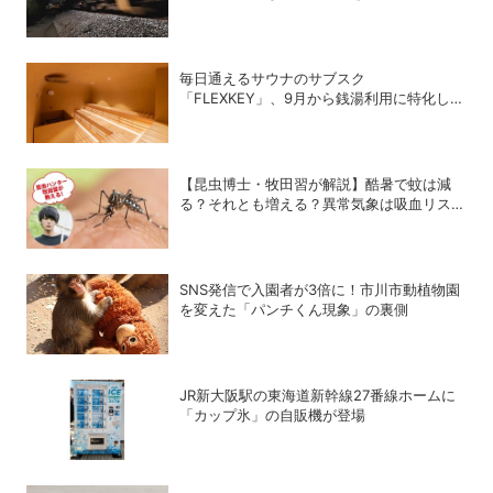
説！
毎日通えるサウナのサブスク
「FLEXKEY」、9月から銭湯利用に特化した
プランを月額1980円で提供開始
【昆虫博士・牧田習が解説】酷暑で蚊は減
る？それとも増える？異常気象は吸血リスク
をどう変えるのか
SNS発信で入園者が3倍に！市川市動植物園
を変えた「パンチくん現象」の裏側
JR新大阪駅の東海道新幹線27番線ホームに
「カップ氷」の自販機が登場