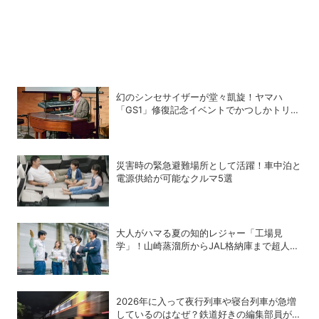
幻のシンセサイザーが堂々凱旋！ヤマハ
「GS1」修復記念イベントでかつしかトリオ
の向谷実さんが胸熱トーク
災害時の緊急避難場所として活躍！車中泊と
電源供給が可能なクルマ5選
大人がハマる夏の知的レジャー「工場見
学」！山崎蒸溜所からJAL格納庫まで超人気
施設の〝予約の取り方〟ガイド
2026年に入って夜行列車や寝台列車が急増
しているのはなぜ？鉄道好きの編集部員が解