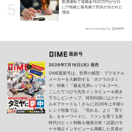
飲酒運転で退職金1620万円がゼロ
に!?地裁と最高裁で判決が分かれた
理由
Recommended by
最新号
2026年7月16日(木) 発売
DIME最新号は、世界の模型・プラモデル
メーカーを大解剖する「ボクラのタミ
ヤ」特集！『爆走兄弟レッツ＆ゴー!!』
こしたてつひろ先生インタビュー＆描き
下ろしピンナップ、特別付録にはスチー
ルギアケースも！さらに2026年上半期ト
レンド特集では、「売れる」より「育て
る」をキーワードに、ファンを育てる新
時代のヒット戦略を徹底分析！話題のモ
ナキ独占インタビューも掲載した見逃せ