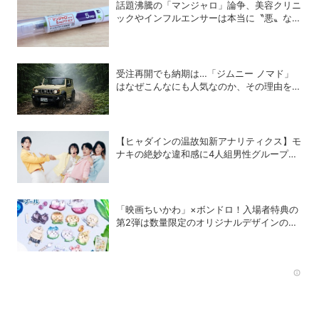
話題沸騰の「マンジャロ」論争、美容クリニ
ックやインフルエンサーは本当に〝悪〟なの
か？
受注再開でも納期は…「ジムニー ノマド」
はなぜこんなにも人気なのか、その理由を徹
底解説
【ヒャダインの温故知新アナリティクス】モ
ナキの絶妙な違和感に4人組男性グループの
歴史を振り返る
「映画ちいかわ」×ボンドロ！入場者特典の
第2弾は数量限定のオリジナルデザインのボ
ンドロに
Rec