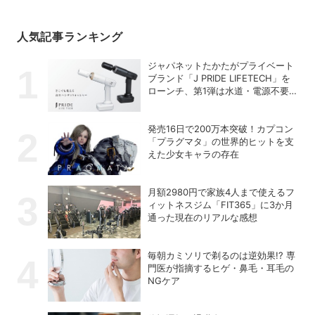
人気記事ランキング
ジャパネットたかたがプライベート
ブランド「J PRIDE LIFETECH」を
ローンチ、第1弾は水道・電源不要
の充電式高圧洗浄機
発売16日で200万本突破！カプコン
「プラグマタ」の世界的ヒットを支
えた少女キャラの存在
月額2980円で家族4人まで使えるフ
ィットネスジム「FIT365」に3か月
通った現在のリアルな感想
毎朝カミソリで剃るのは逆効果!? 専
門医が指摘するヒゲ・鼻毛・耳毛の
NGケア