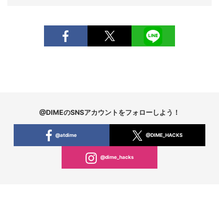
@DIMEのSNSアカウントをフォローしよう！
@atdime
@DIME_HACKS
@dime_hacks