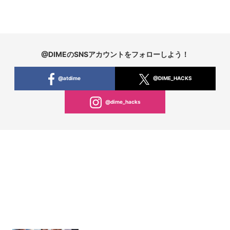
@DIMEのSNSアカウントをフォローしよう！
@atdime
@DIME_HACKS
@dime_hacks