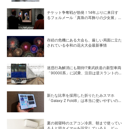
チケット争奪戦が勃発！14年ぶりに来日す
るフェルメール「真珠の耳飾りの少女展」の
魔力
存続の危機にある大会も、厳しい局面に立た
されている令和の花火大会最新事情
迷惑行為解消にも期待!?東武鉄道の新型車両
「90000系」に試乗、注目は逆スラントの
デザイン！
新たな比率を採用した折りたたみスマホ
「Galaxy Z Fold8」は本当に使いやすいの
か？
夏の就寝時のエアコン冷房、朝まで使ってい
る人と切タイマーを設定している人、どっち