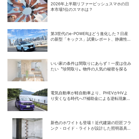
2026年上半期リファービッシュスマホの日
本市場1位のスマホは？
第3世代のe-POWERはどう進化した？日産
の新型「キックス」試乗レポート、静粛性・
燃費・乗り心地を検証
いい家の条件は間取りにあらず！一度は住み
たい〝珍間取り〟物件の人気の秘密を探る
電気自動車が軽自動車より、PHEVがHVよ
り安くなる時代へ!?補助金による逆転現象に
感じる違和感
新色のホワイトも登場！近代建築の巨匠フラ
ンク・ロイド・ライトが設計した照明器具の
復刻シリーズ「TALIESIN」