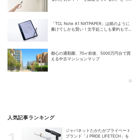
が多い？
「TCL Note A1 NXTPAPER」は紙のように
書けてしかも賢い！文字起こしも要約もでき
るAIタブレットを試してみた
都心の通勤圏、70㎡前後、5000万円台で買
える中古マンションマップ
Rec
人気記事ランキング
ジャパネットたかたがプライベート
ブランド「J PRIDE LIFETECH」を