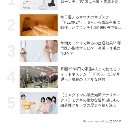
ローンチ、第1弾は水道・電源不要
の充電式高圧洗浄機
毎日通えるサウナのサブスク
「FLEXKEY」、9月から銭湯利用に
特化したプランを月額1980円で提供
開始
毎朝カミソリで剃るのは逆効果!? 専
門医が指摘するヒゲ・鼻毛・耳毛の
NGケア
月額2980円で家族4人まで使えるフ
ィットネスジム「FIT365」に3か月
通った現在のリアルな感想
【ヒャダインの温故知新アナリティ
クス】モナキの絶妙な違和感に4人
組男性グループの歴史を振り返る
Recommended by