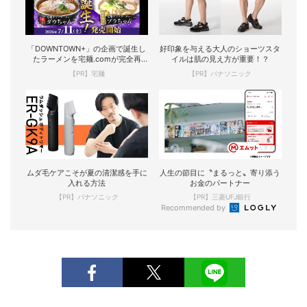
「DOWNTOWN+」の企画で誕生し
好印象を与える大人のショーツスタ
たラーメンを宅麺.comが完全再
イルは肌の見え方が重要！？
現！
【PR】宅麺
【PR】パナソニック
ムダ毛ケアこそが夏の清潔感を手に
人生の節目に〝まるっと〟寄り添う
入れる方法
お金のパートナー
【PR】パナソニック
【PR】三菱UFJ銀行
Recommended by