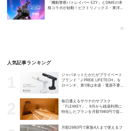
「機動警察パトレイバー EZY」とDIMEの本
格コラボが始動！ビクトリノックス・東洋ス
チール・WILDTHINGS・空調服®との限定ア
イテムついに公開
Rec
人気記事ランキング
ジャパネットたかたがプライベート
ブランド「J PRIDE LIFETECH」を
ローンチ、第1弾は水道・電源不要
の充電式高圧洗浄機
毎日通えるサウナのサブスク
「FLEXKEY」、9月から銭湯利用に
特化したプランを月額1980円で提供
開始
月額2980円で家族4人まで使えるフ