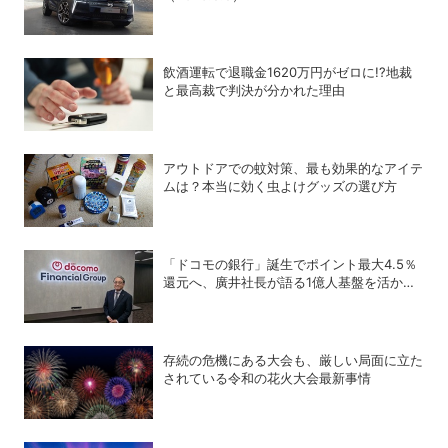
飲酒運転で退職金1620万円がゼロに!?地裁
と最高裁で判決が分かれた理由
アウトドアでの蚊対策、最も効果的なアイテ
ムは？本当に効く虫よけグッズの選び方
「ドコモの銀行」誕生でポイント最大4.5％
還元へ、廣井社長が語る1億人基盤を活かし
た「金融事業再編」の真価
存続の危機にある大会も、厳しい局面に立た
されている令和の花火大会最新事情