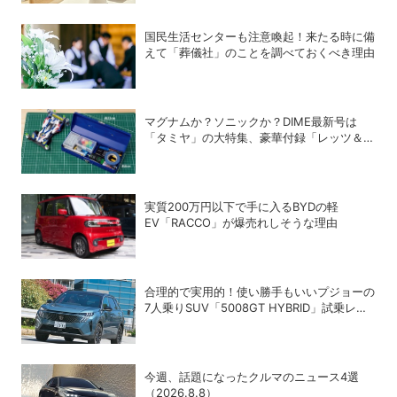
国民生活センターも注意喚起！来たる時に備
えて「葬儀社」のことを調べておくべき理由
マグナムか？ソニックか？DIME最新号は
「タミヤ」の大特集、豪華付録「レッツ＆ゴ
ー!!」スチールギアケース付き！
実質200万円以下で手に入るBYDの軽
EV「RACCO」が爆売れしそうな理由
合理的で実用的！使い勝手もいいプジョーの
7人乗りSUV「5008GT HYBRID」試乗レビ
ュー
今週、話題になったクルマのニュース4選
（2026.8.8）