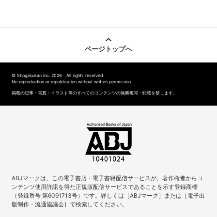
ページトップへ
© Shogakukan Inc. 2026 All rights reserved.
No reproduction or republication without written permission.
掲載の記事・写真・イラスト等のすべてのコンテンツの無断複写・転載を禁じます。
ABJマークは、この電子書店・電子書籍配信サービスが、著作権者からコ
ンテンツ使用許諾を得た正規版配信サービスであることを示す登録商標
（登録番号 第6091713号）です。詳しくは［ABJマーク］または［電子出
版制作・流通協議会］で検索してください。