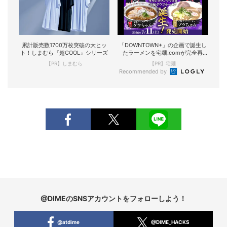
累計販売数1700万枚突破の大ヒッ
「DOWNTOWN+」の企画で誕生し
ト！しまむら『超COOL』シリーズ
たラーメンを宅麺.comが完全再
現！
【PR】しまむら
【PR】宅麺
Recommended by
@DIMEのSNSアカウントをフォローしよう！
@atdime
@DIME_HACKS