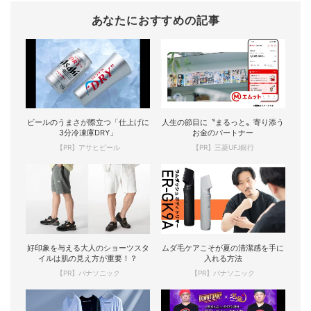
あなたにおすすめの記事
ビールのうまさが際立つ「仕上げに
人生の節目に〝まるっと〟寄り添う
3分冷凍庫DRY」
お金のパートナー
【PR】アサヒビール
【PR】三菱UFJ銀行
好印象を与える大人のショーツスタ
ムダ毛ケアこそが夏の清潔感を手に
イルは肌の見え方が重要！？
入れる方法
【PR】パナソニック
【PR】パナソニック