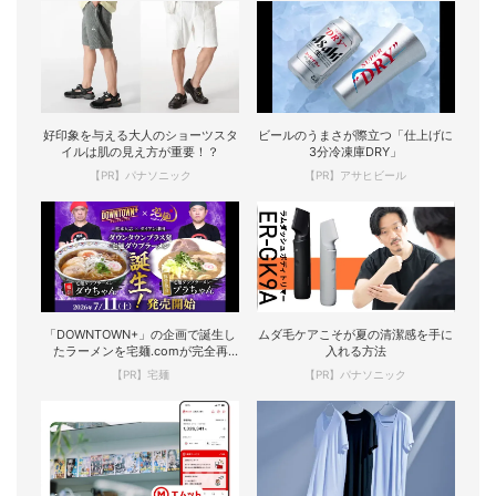
好印象を与える大人のショーツスタ
ビールのうまさが際立つ「仕上げに
イルは肌の見え方が重要！？
3分冷凍庫DRY」
【PR】パナソニック
【PR】アサヒビール
「DOWNTOWN+」の企画で誕生し
ムダ毛ケアこそが夏の清潔感を手に
たラーメンを宅麺.comが完全再
入れる方法
現！
【PR】宅麺
【PR】パナソニック