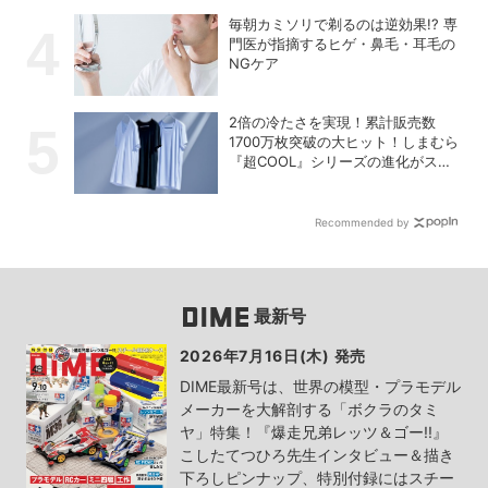
毎朝カミソリで剃るのは逆効果!? 専
門医が指摘するヒゲ・鼻毛・耳毛の
NGケア
2倍の冷たさを実現！累計販売数
1700万枚突破の大ヒット！しまむら
『超COOL』シリーズの進化がスゴ
い！【PR】
Recommended by
最新号
2026年7月16日(木) 発売
DIME最新号は、世界の模型・プラモデル
メーカーを大解剖する「ボクラのタミ
ヤ」特集！『爆走兄弟レッツ＆ゴー!!』
こしたてつひろ先生インタビュー＆描き
下ろしピンナップ、特別付録にはスチー