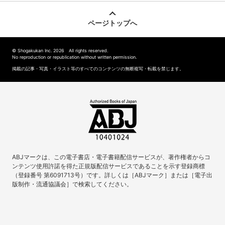
ページトップへ
© Shogakukan Inc. 2026 All rights reserved.
No reproduction or republication without written permission.
掲載の記事・写真・イラスト等のすべてのコンテンツの無断複写・転載を禁じます。
ABJマークは、この電子書店・電子書籍配信サービスが、著作権者からコ
ンテンツ使用許諾を得た正規版配信サービスであることを示す登録商標
（登録番号 第6091713号）です。詳しくは［ABJマーク］または［電子出
版制作・流通協議会］で検索してください。