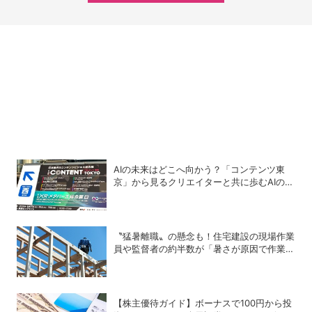
AIの未来はどこへ向かう？「コンテンツ東
京」から見るクリエイターと共に歩むAIの可
能性
〝猛暑離職〟の懸念も！住宅建設の現場作業
員や監督者の約半数が「暑さが原因で作業や
納期を遅延したことがある」
【株主優待ガイド】ボーナスで100円から投