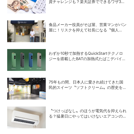
資チャレンジも？楽天証券でできるワザ3選
＋α
食品メーカー役員がそば屋、営業マンがパン
屋に！リスクを抑えて社長になる〝個人
M&A〟成功の秘策
わずか10秒で加熱するQuickStartテクノロ
ジーを搭載したBATの加熱式たばこデバイス
「glo Hyper pro+」
75年もの間、日本人に愛され続けてきた国
民的スイーツ〝ソフトクリーム〟の歴史を紐
解く
〝つけっぱなし〟のほうが電気代を抑えられ
る？猛暑日にやってはいけないエアコンの使
い方