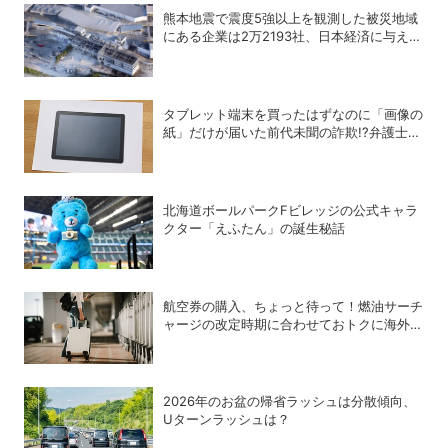
熊本地震で震度5強以上を観測した被災地域
にある企業は2万2193社、日本経済に与える
影響は？
タブレット端末を買ったはずなのに「画像の
紙」だけが届いた前代未聞の詐欺!?弁護士が
解説する法的な問題点
北海道ボールパークFビレッジの公式キャラ
クター「えふたん」の誕生秘話
航空券の購入、ちょっと待って！燃油サーチ
ャージの改定時期に合わせておトクに海外航
空券を買う方法
2026年のお盆の帰省ラッシュは分散傾向、
Uターンラッシュは？