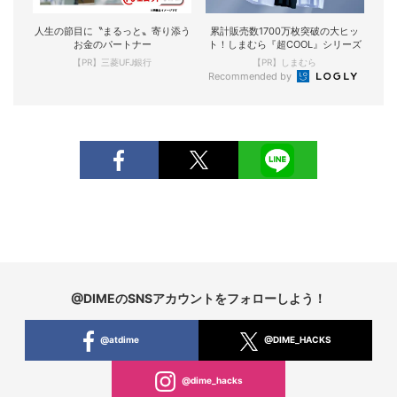
人生の節目に〝まるっと〟寄り添う
累計販売数1700万枚突破の大ヒッ
お金のパートナー
ト！しまむら『超COOL』シリーズ
【PR】三菱UFJ銀行
【PR】しまむら
Recommended by
@DIMEのSNSアカウントをフォローしよう！
@atdime
@DIME_HACKS
@dime_hacks