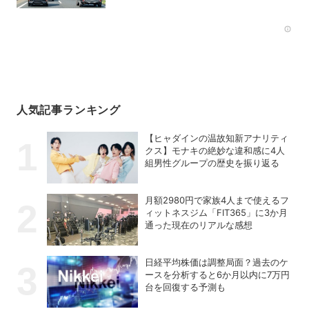
Rec
人気記事ランキング
【ヒャダインの温故知新アナリティ
クス】モナキの絶妙な違和感に4人
組男性グループの歴史を振り返る
月額2980円で家族4人まで使えるフ
ィットネスジム「FIT365」に3か月
通った現在のリアルな感想
日経平均株価は調整局面？過去のケ
ースを分析すると6か月以内に7万円
台を回復する予測も