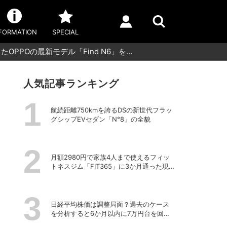
FORMATION
SPECIAL
PPOの最新モデル「Find N6」を…
人気記事ランキング
航続距離750kmを誇るDSの新世代フラッ
グシップEVセダン「N°8」の全貌
月額2980円で家族4人まで使えるフィッ
トネスジム「FIT365」に3か月通った現在
のリアルな感想
日経平均株価は調整局面？過去のケース
を分析すると6か月以内に7万円台を回復
する予測も