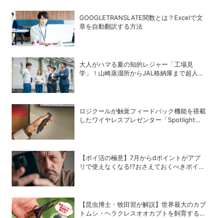
GOOGLETRANSLATE関数とは？Excelで文
章を自動翻訳する方法
大人がハマる夏の知的レジャー「工場見
学」！山崎蒸溜所からJAL格納庫まで超人気
施設の〝予約の取り方〟ガイド
ロジクールが触覚フィードバック機能を搭載
したワイヤレスプレゼンター「Spotlight
2」を発売
【ポイ活の極意】7月からdポイントがアプ
リで使えなくなる!?おさえておくべきポイン
トと注意点
【昆虫博士・牧田習が解説】世界最大のカブ
トムシ・ヘラクレスオオカブトを飼育するコ