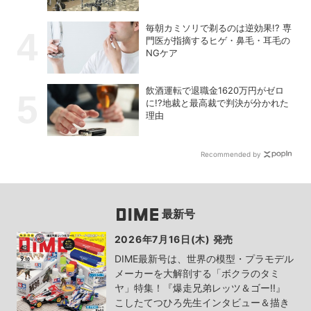
毎朝カミソリで剃るのは逆効果!? 専
門医が指摘するヒゲ・鼻毛・耳毛の
NGケア
飲酒運転で退職金1620万円がゼロ
に!?地裁と最高裁で判決が分かれた
理由
Recommended by
最新号
2026年7月16日(木) 発売
DIME最新号は、世界の模型・プラモデル
メーカーを大解剖する「ボクラのタミ
ヤ」特集！『爆走兄弟レッツ＆ゴー!!』
こしたてつひろ先生インタビュー＆描き