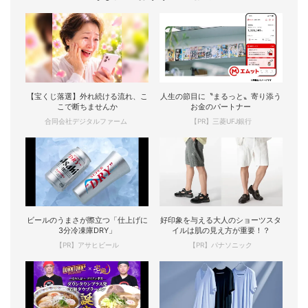
【宝くじ落選】外れ続ける流れ、こ
人生の節目に〝まるっと〟寄り添う
こで断ちませんか
お金のパートナー
合同会社デジタルファーム
【PR】三菱UFJ銀行
ビールのうまさが際立つ「仕上げに
好印象を与える大人のショーツスタ
3分冷凍庫DRY」
イルは肌の見え方が重要！？
【PR】アサヒビール
【PR】パナソニック