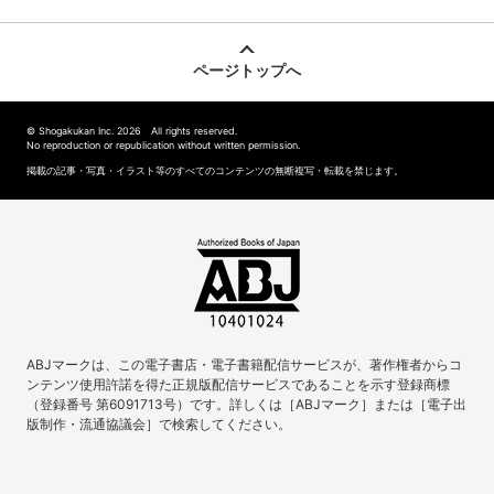
ページトップへ
© Shogakukan Inc. 2026 All rights reserved.
No reproduction or republication without written permission.
掲載の記事・写真・イラスト等のすべてのコンテンツの無断複写・転載を禁じます。
ABJマークは、この電子書店・電子書籍配信サービスが、著作権者からコ
ンテンツ使用許諾を得た正規版配信サービスであることを示す登録商標
（登録番号 第6091713号）です。詳しくは［ABJマーク］または［電子出
版制作・流通協議会］で検索してください。