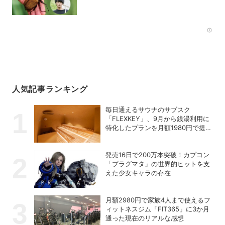
ツ
Rec
人気記事ランキング
毎日通えるサウナのサブスク
「FLEXKEY」、9月から銭湯利用に
特化したプランを月額1980円で提供
開始
発売16日で200万本突破！カプコン
「プラグマタ」の世界的ヒットを支
えた少女キャラの存在
月額2980円で家族4人まで使えるフ
ィットネスジム「FIT365」に3か月
通った現在のリアルな感想