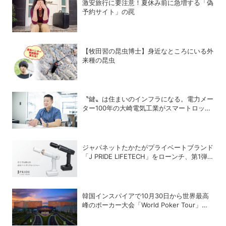
激安旅行に要注意！夏休み前に急増する「偽
予約サイト」の罠
【牧田習の昆虫博士】身近なところにいる外
来種の昆虫
〝鍵〟は住まいのインフラになる。電力メー
ター100年の大崎電気工業がスマートロック
「OPELO II」で目指すスマートシティと
は？
ジャパネットたかたがプライベートブランド
「J PRIDE LIFETECH」をローンチ、第1弾
は水道・電源不要の充電式高圧洗浄機
韓国インスパイアで10月30日から世界最高
峰のポーカー大会「World Poker Tour」を
開催