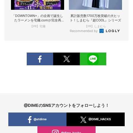
「DOWNTOWN+」の企画で誕生し
累計販売数1700万枚突破の大ヒッ
たラーメンを宅麺.comが完全再
ト！しまむら『超COOL』シリーズ
現！
【PR】宅麺
【PR】しまむら
Recommended by
@DIMEのSNSアカウントをフォローしよう！
@atdime
@DIME_HACKS
@dime_hacks