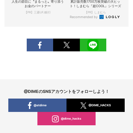
人生の節目に〝まるっと〟寄り添う
累計販売数1700万枚突破の大ヒッ
お金のパートナー
ト！しまむら『超COOL』シリーズ
【PR】三菱UFJ銀行
【PR】しまむら
Recommended by
@DIMEのSNSアカウントをフォローしよう！
@atdime
@DIME_HACKS
@dime_hacks