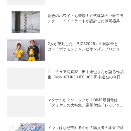
新色のホワイトも登場！近代建築の巨匠フラ
ンク・ロイド・ライトが設計した照明器具の
復刻シリーズ「TALIESIN」
2人が感動した「PJCS2026」の神試合と
は？「ポケモンチャンピオンズ」プロデュー
サー・星野正昭と女流棋士・香川愛生の特別
対談が実現！
ミニチュア写真家・田中達也さんが語る作品
集『MINIATURE LIFE 365 田中達也の今日
の1枚』誕生秘話
マグナムか？ソニックか？DIME最新号は
「タミヤ」の大特集、豪華付録「レッツ＆ゴ
ー!!」スチールギアケース付き！
ドンキはなぜ売れるのか？購入者の本音で商