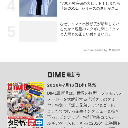
1700万枚突破の大ヒット！しまむら
『超COOL』シリーズの進化がスゴ
い！【PR】
なぜ、クマの出没頻度が増加してい
るのか？現役のマタギに聞く「クマ
と人間との正しい付き合い方」
Recommended by
最新号
2026年7月16日(木) 発売
DIME最新号は、世界の模型・プラモデル
メーカーを大解剖する「ボクラのタミ
ヤ」特集！『爆走兄弟レッツ＆ゴー!!』
こしたてつひろ先生インタビュー＆描き
下ろしピンナップ、特別付録にはスチー
ルギアケースも！さらに2026年上半期ト