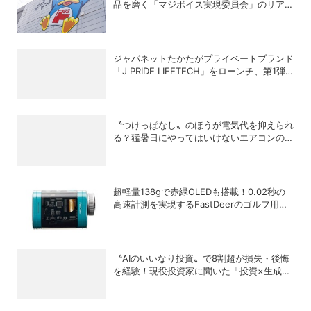
品を磨く「マジボイス実現委員会」のリアル
な会議に潜入
ジャパネットたかたがプライベートブランド
「J PRIDE LIFETECH」をローンチ、第1弾
は水道・電源不要の充電式高圧洗浄機
〝つけっぱなし〟のほうが電気代を抑えられ
る？猛暑日にやってはいけないエアコンの使
い方
超軽量138gで赤緑OLEDも搭載！0.02秒の
高速計測を実現するFastDeerのゴルフ用レ
ーザー距離計「C2 Pro」
〝AIのいいなり投資〟で8割超が損失・後悔
を経験！現役投資家に聞いた「投資×生成
AI」の正解と不正解