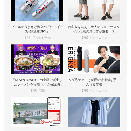
ビールのうまさが際立つ「仕上げに
好印象を与える大人のショーツスタ
3分冷凍庫DRY」
イルは肌の見え方が重要！？
【PR】アサヒビール
【PR】パナソニック
「DOWNTOWN+」の企画で誕生し
ムダ毛ケアこそが夏の清潔感を手に
たラーメンを宅麺.comが完全再
入れる方法
現！
【PR】宅麺
【PR】パナソニック