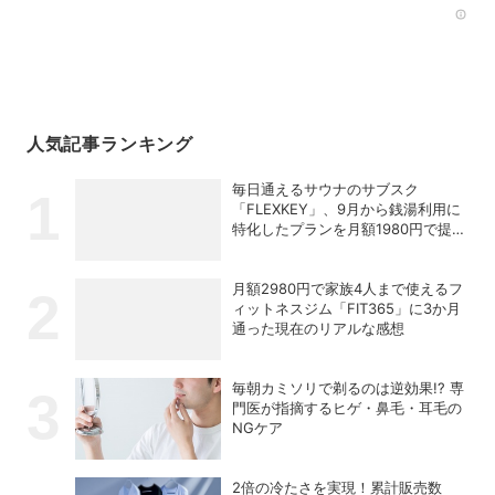
Rec
人気記事ランキング
毎日通えるサウナのサブスク
「FLEXKEY」、9月から銭湯利用に
特化したプランを月額1980円で提供
開始
月額2980円で家族4人まで使えるフ
ィットネスジム「FIT365」に3か月
通った現在のリアルな感想
毎朝カミソリで剃るのは逆効果!? 専
門医が指摘するヒゲ・鼻毛・耳毛の
NGケア
2倍の冷たさを実現！累計販売数