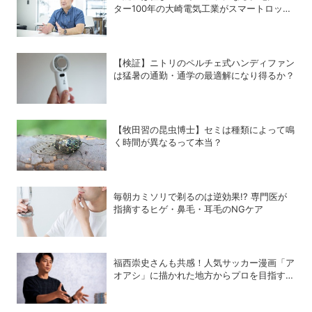
ター100年の大崎電気工業がスマートロック
「OPELO II」で目指すスマートシティと
は？
【検証】ニトリのペルチェ式ハンディファン
は猛暑の通勤・通学の最適解になり得るか？
【牧田習の昆虫博士】セミは種類によって鳴
く時間が異なるって本当？
毎朝カミソリで剃るのは逆効果!? 専門医が
指摘するヒゲ・鼻毛・耳毛のNGケア
福西崇史さんも共感！人気サッカー漫画「ア
オアシ」に描かれた地方からプロを目指す少
年たちのいま