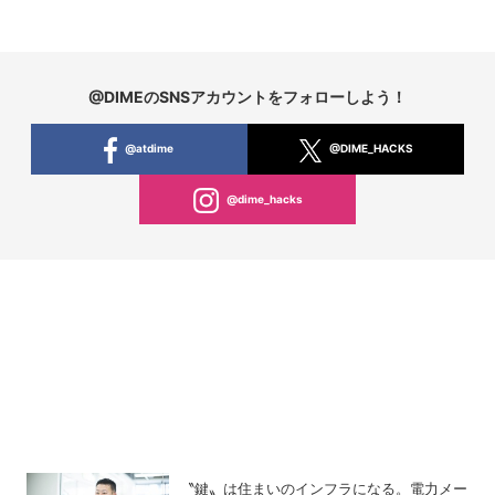
@DIMEのSNSアカウントをフォローしよう！
@atdime
@DIME_HACKS
@dime_hacks
〝鍵〟は住まいのインフラになる。電力メー