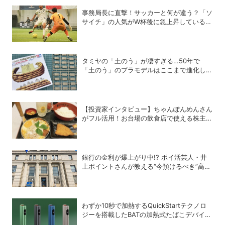
事務局長に直撃！サッカーと何が違う？「ソ
サイチ」の人気がW杯後に急上昇しているワ
ケ
タミヤの「土のう」が凄すぎる…50年で
「土のう」のプラモデルはここまで進化し
た！
【投資家インタビュー】ちゃんぽんめんさん
がフル活用！お台場の飲食店で使える株主優
待銘柄まとめ
銀行の金利が爆上がり中!? ポイ活芸人・井
上ポイントさんが教える“今預けるべき”高金
利銀行
わずか10秒で加熱するQuickStartテクノロ
ジーを搭載したBATの加熱式たばこデバイス
「glo Hyper pro+」