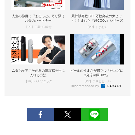
人生の節目に〝まるっと〟寄り添う
累計販売数1700万枚突破の大ヒッ
お金のパートナー
ト！しまむら『超COOL』シリーズ
【PR】三菱UFJ銀行
【PR】しまむら
ムダ毛ケアこそが夏の清潔感を手に
ビールのうまさが際立つ「仕上げに
入れる方法
3分冷凍庫DRY」
【PR】パナソニック
【PR】アサヒビール
Recommended by