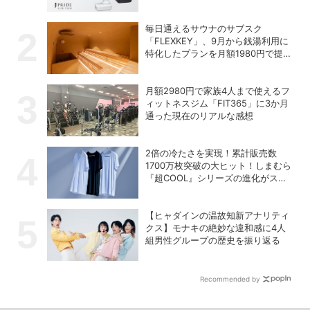
の充電式高圧洗浄機
毎日通えるサウナのサブスク
「FLEXKEY」、9月から銭湯利用に
特化したプランを月額1980円で提供
開始
月額2980円で家族4人まで使えるフ
ィットネスジム「FIT365」に3か月
通った現在のリアルな感想
2倍の冷たさを実現！累計販売数
1700万枚突破の大ヒット！しまむら
『超COOL』シリーズの進化がスゴ
い！【PR】
【ヒャダインの温故知新アナリティ
クス】モナキの絶妙な違和感に4人
組男性グループの歴史を振り返る
Recommended by