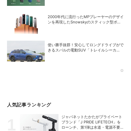
2000年代に流行ったMPプレーヤーのデザイ
ンを再現したSnowskyのスティック型ポー
タブルオーディオプレーヤー「ECHO
NANO」
使い勝手抜群！安心してロングドライブがで
きるスバルの電動SUV「トレイルシーカ
ー」の魅力
Rec
人気記事ランキング
ジャパネットたかたがプライベート
ブランド「J PRIDE LIFETECH」を
ローンチ、第1弾は水道・電源不要