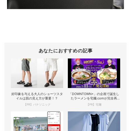
あなたにおすすめの記事
好印象を与える大人のショーツスタ
「DOWNTOWN+」の企画で誕生し
イルは肌の見え方が重要！？
たラーメンを宅麺.comが完全再
現！
【PR】パナソニック
【PR】宅麺