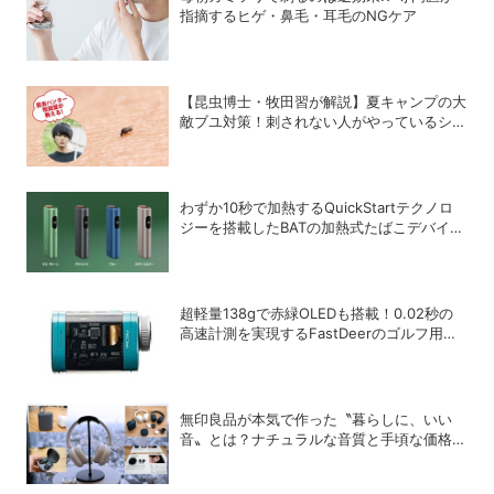
指摘するヒゲ・鼻毛・耳毛のNGケア
【昆虫博士・牧田習が解説】夏キャンプの大
敵ブユ対策！刺されない人がやっているシン
プル習慣
わずか10秒で加熱するQuickStartテクノロ
ジーを搭載したBATの加熱式たばこデバイス
「glo Hyper pro+」
超軽量138gで赤緑OLEDも搭載！0.02秒の
高速計測を実現するFastDeerのゴルフ用レ
ーザー距離計「C2 Pro」
無印良品が本気で作った〝暮らしに、いい
音〟とは？ナチュラルな音質と手頃な価格を
追求したオーディオデバイス5選