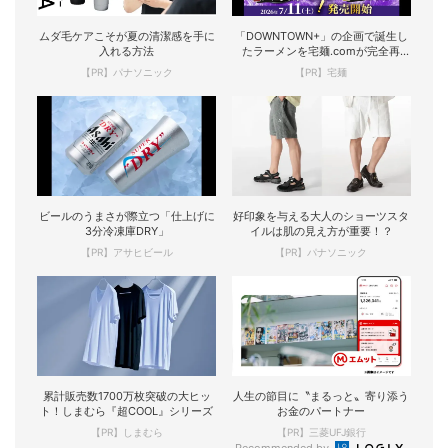
ムダ毛ケアこそが夏の清潔感を手に
「DOWNTOWN+」の企画で誕生し
入れる方法
たラーメンを宅麺.comが完全再
現！
【PR】パナソニック
【PR】宅麺
ビールのうまさが際立つ「仕上げに
好印象を与える大人のショーツスタ
3分冷凍庫DRY」
イルは肌の見え方が重要！？
【PR】アサヒビール
【PR】パナソニック
累計販売数1700万枚突破の大ヒッ
人生の節目に〝まるっと〟寄り添う
ト！しまむら『超COOL』シリーズ
お金のパートナー
【PR】しまむら
【PR】三菱UFJ銀行