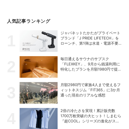
人気記事ランキング
ジャパネットたかたがプライベート
ブランド「J PRIDE LIFETECH」を
ローンチ、第1弾は水道・電源不要
の充電式高圧洗浄機
毎日通えるサウナのサブスク
「FLEXKEY」、9月から銭湯利用に
特化したプランを月額1980円で提供
開始
月額2980円で家族4人まで使えるフ
ィットネスジム「FIT365」に3か月
通った現在のリアルな感想
2倍の冷たさを実現！累計販売数
1700万枚突破の大ヒット！しまむら
『超COOL』シリーズの進化がスゴ
い！【PR】