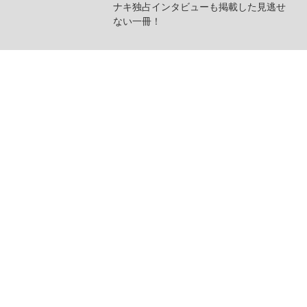
ナキ独占インタビューも掲載した見逃せ
ない一冊！