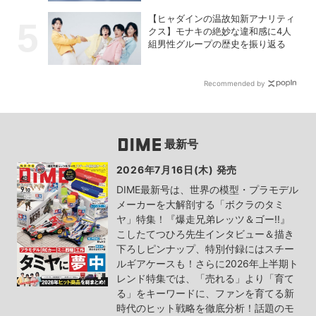
【ヒャダインの温故知新アナリティ
クス】モナキの絶妙な違和感に4人
組男性グループの歴史を振り返る
Recommended by
最新号
2026年7月16日(木) 発売
DIME最新号は、世界の模型・プラモデル
メーカーを大解剖する「ボクラのタミ
ヤ」特集！『爆走兄弟レッツ＆ゴー!!』
こしたてつひろ先生インタビュー＆描き
下ろしピンナップ、特別付録にはスチー
ルギアケースも！さらに2026年上半期ト
レンド特集では、「売れる」より「育て
る」をキーワードに、ファンを育てる新
時代のヒット戦略を徹底分析！話題のモ