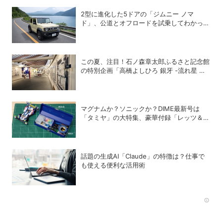
2型に進化した5ドアの「ジムニー ノマ
ド」、公道とオフロードを試乗してわかった
アップデートの全貌
この夏、注目！石ノ森章太郎ふるさと記念館
の特別企画「高橋よしひろ 銀牙 -流れ星 銀-
の世界」展
マグナムか？ソニックか？DIME最新号は
「タミヤ」の大特集、豪華付録「レッツ＆ゴ
ー!!」スチールギアケース付き！
話題の生成AI「Claude」の特徴は？仕事で
も使える便利な活用術
Rec