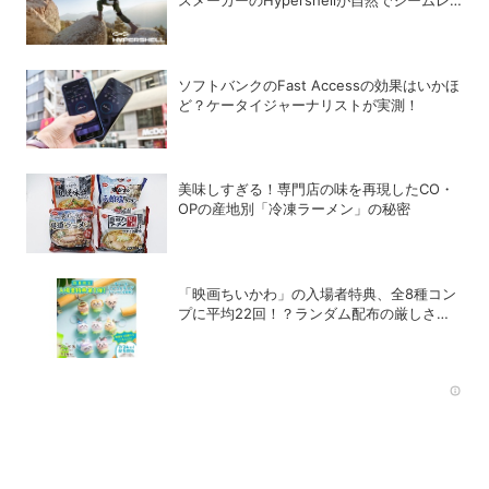
スな近未来の歩行体験を実現する新製品を発
売
ソフトバンクのFast Accessの効果はいかほ
ど？ケータイジャーナリストが実測！
美味しすぎる！専門店の味を再現したCO・
OPの産地別「冷凍ラーメン」の秘密
「映画ちいかわ」の入場者特典、全8種コン
プに平均22回！？ランダム配布の厳しさに
SNSでも悲鳴
Rec