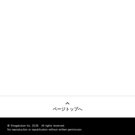
ページトップへ
© Shogakukan Inc. 2026 All rights reserved.
No reproduction or republication without written permission.