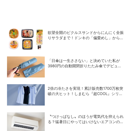
欲望全開のピクルスサンドからにんにく全振
りサラダまで！ドンキの「偏愛めし」から激
アツの新作が登場
「日傘は一生ささない」と決めていた私が
3980円の自動開閉折りたたみ傘でデビュー
を決めた理由
2倍の冷たさを実現！累計販売数1700万枚突
破の大ヒット！しまむら『超COOL』シリー
ズの進化がスゴい！【PR】
〝つけっぱなし〟のほうが電気代を抑えられ
る？猛暑日にやってはいけないエアコンの使
い方