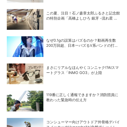
この夏、注目！石ノ森章太郎ふるさと記念館
の特別企画「高橋よしひろ 銀牙 -流れ星 銀-
の世界」展
なぜ0.1gの誤算はバズるのか？動画再生数
200万回超、日本一バズるV系バンドの打算
的戦略
まさにリアルなほんやくコンニャク!?AIスマ
ートグラス「INMO GO3」が上陸
119番に正しく通報できますか？消防団員に
教わった緊急時の伝え方
コンシューマー向けアウトドア外骨格デバイ
スメーカーのHypershellが自然でシームレ