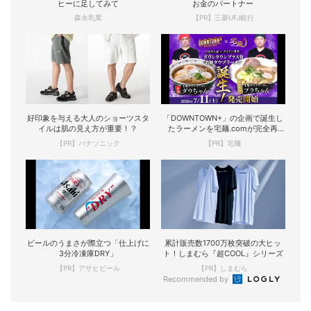
ヒーに足してみて
お金のパートナー
森永乳業
【PR】三菱UFJ銀行
好印象を与える大人のショーツスタ
「DOWNTOWN+」の企画で誕生し
イルは肌の見え方が重要！？
たラーメンを宅麺.comが完全再
現！
【PR】パナソニック
【PR】宅麺
ビールのうまさが際立つ「仕上げに
累計販売数1700万枚突破の大ヒッ
3分冷凍庫DRY」
ト！しまむら『超COOL』シリーズ
【PR】アサヒビール
【PR】しまむら
Recommended by