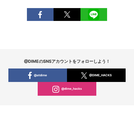
@DIMEのSNSアカウントをフォローしよう！
@atdime
@DIME_HACKS
@dime_hacks