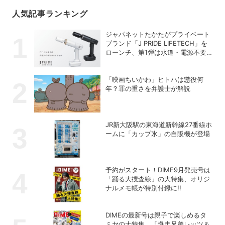
人気記事ランキング
ジャパネットたかたがプライベート
ブランド「J PRIDE LIFETECH」を
ローンチ、第1弾は水道・電源不要
の充電式高圧洗浄機
「映画ちいかわ」ヒトハは懲役何
年？罪の重さを弁護士が解説
JR新大阪駅の東海道新幹線27番線ホ
ームに「カップ氷」の自販機が登場
予約がスタート！DIME9月発売号は
「踊る大捜査線」の大特集、オリジ
ナルメモ帳が特別付録に!!
DIMEの最新号は親子で楽しめるタ
ミヤの大特集、「爆走兄弟レッツ＆