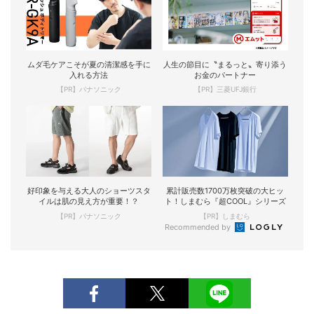
ムダ毛ケアこそが夏の清潔感を手に
人生の節目に〝まるっと〟寄り添う
入れる方法
お金のパートナー
【PR】パナソニック
【PR】三菱UFJ銀行
好印象を与える大人のショーツスタ
累計販売数1700万枚突破の大ヒッ
イルは肌の見え方が重要！？
ト！しまむら『超COOL』シリーズ
【PR】パナソニック
【PR】しまむら
Recommended by