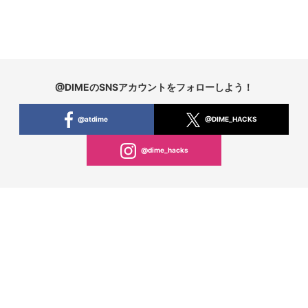
@DIMEのSNSアカウントをフォローしよう！
@atdime
@DIME_HACKS
@dime_hacks