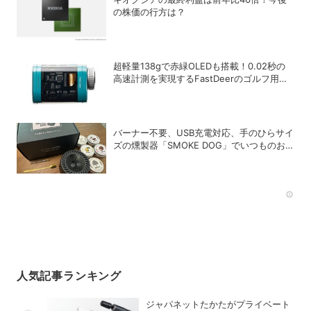
の株価の行方は？
超軽量138gで赤緑OLEDも搭載！0.02秒の
高速計測を実現するFastDeerのゴルフ用レ
ーザー距離計「C2 Pro」
バーナー不要、USB充電対応、手のひらサイ
ズの燻製器「SMOKE DOG」でいつものお
つまみが劇的に美味しくなった！
Rec
人気記事ランキング
ジャパネットたかたがプライベート