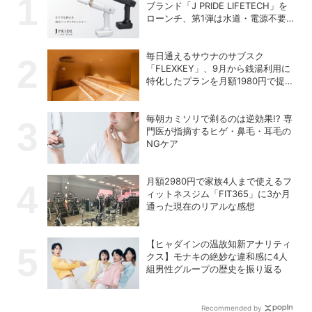
ブランド「J PRIDE LIFETECH」を
ローンチ、第1弾は水道・電源不要
の充電式高圧洗浄機
毎日通えるサウナのサブスク
「FLEXKEY」、9月から銭湯利用に
特化したプランを月額1980円で提供
開始
毎朝カミソリで剃るのは逆効果!? 専
門医が指摘するヒゲ・鼻毛・耳毛の
NGケア
月額2980円で家族4人まで使えるフ
ィットネスジム「FIT365」に3か月
通った現在のリアルな感想
【ヒャダインの温故知新アナリティ
クス】モナキの絶妙な違和感に4人
組男性グループの歴史を振り返る
Recommended by