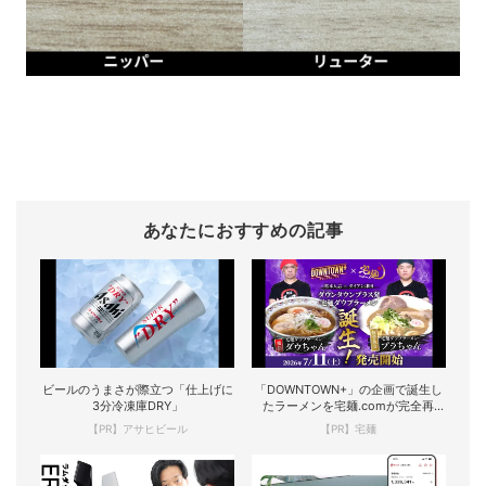
あなたにおすすめの記事
ビールのうまさが際立つ「仕上げに
「DOWNTOWN+」の企画で誕生し
3分冷凍庫DRY」
たラーメンを宅麺.comが完全再
現！
【PR】アサヒビール
【PR】宅麺