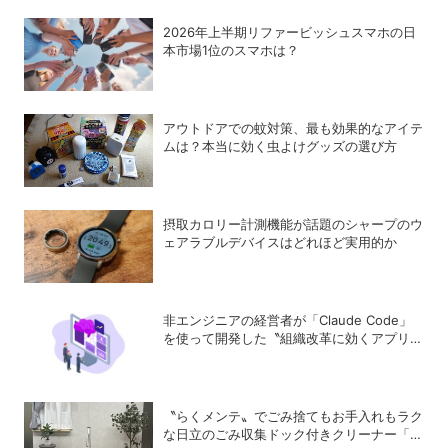
2026年上半期リファービッシュスマホの日
本市場1位のスマホは？
アウトドアでの蚊対策、最も効果的なアイテ
ムは？本当に効く虫よけグッズの選び方
摂取カロリー計測機能が話題のシャープのウ
ェアラブルデバイスはどれほど実用的か
非エンジニアの経営者が「Claude Code」
を使って開発した〝組織改革に効くアプリ〟
とは？
〝らくメンテ〟でごみ捨てもお手入れもラク
な日立のごみ収集ドック付きクリーナー「ら