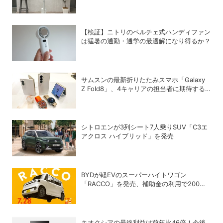
くメンテスティック」
【検証】ニトリのペルチェ式ハンディファン
は猛暑の通勤・通学の最適解になり得るか？
サムスンの最新折りたたみスマホ「Galaxy
Z Fold8」、4キャリアの担当者に期待する
ポイントについて聞いてみた
シトロエンが3列シート7人乗りSUV「C3エ
アクロス ハイブリッド」を発売
BYDが軽EVのスーパーハイトワゴン
「RACCO」を発売、補助金の利用で200万
円以下に
キオクシアの最終利益は前年比46倍！今後