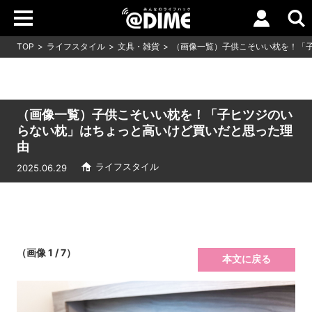
TOP
ライフスタイル
文具・雑貨
（画像一覧）子供こそいい枕を！「
（画像一覧）子供こそいい枕を！「子ヒツジのい
らない枕」はちょっと高いけど買いだと思った理
由
ライフスタイル
2025.06.29
（画像 1 / 7）
本文に戻る