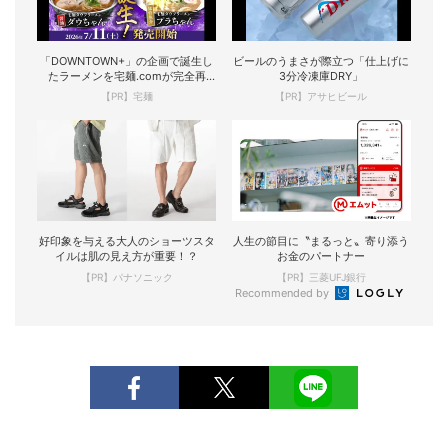
「DOWNTOWN+」の企画で誕生し
ビールのうまさが際立つ「仕上げに
たラーメンを宅麺.comが完全再
3分冷凍庫DRY」
現！
【PR】宅麺
【PR】アサヒビール
好印象を与える大人のショーツスタ
人生の節目に〝まるっと〟寄り添う
イルは肌の見え方が重要！？
お金のパートナー
【PR】パナソニック
【PR】三菱UFJ銀行
Recommended by