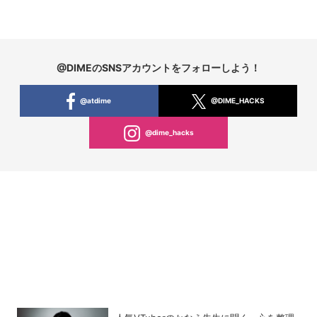
@DIMEのSNSアカウントをフォローしよう！
@atdime
@DIME_HACKS
@dime_hacks