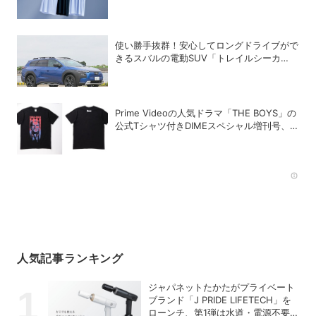
ズの進化がスゴい！【PR】
使い勝手抜群！安心してロングドライブがで
きるスバルの電動SUV「トレイルシーカ
ー」の魅力
Prime Videoの人気ドラマ「THE BOYS」の
公式Tシャツ付きDIMEスペシャル増刊号、
絶賛発売中！
Rec
人気記事ランキング
ジャパネットたかたがプライベート
ブランド「J PRIDE LIFETECH」を
ローンチ、第1弾は水道・電源不要