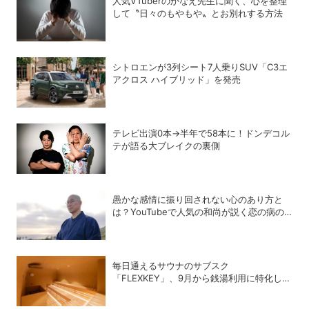
人気VTuberのかなえ先生に聞く、心を整理
して〝日々のもやもや〟とお別れする方法
シトロエンが3列シート7人乗りSUV「C3エ
アクロス ハイブリッド」を発売
テレビ出演0本→半年で58本に！ドンデコル
テが語る大ブレイクの裏側
愚かな感情に振り回されない心のあり方と
は？YouTubeで人気の和尚が説く恋の病の
処方箋
毎日通えるサウナのサブスク
「FLEXKEY」、9月から銭湯利用に特化した
プランを月額1980円で提供開始