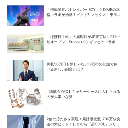
「機動警察パトレイバー EZY」とDIMEの本
格コラボが始動！ビクトリノックス・東洋ス
チール・WILDTHINGS・空調服®との限定ア
イテムついに公開
「ほぼ日手帳」の旗艦店がJR東京駅に9月中
旬オープン、Suicaのペンギンとのコラボ商
品も販売
月収50万円も夢じゃない!?既得の知識で稼
げる新しい副業とは？
【図鑑NYAO】キャリーケースに入れられる
のが大嫌いな猫
2倍の冷たさを実現！累計販売数1700万枚突
破の大ヒット！しまむら『超COOL』シリー