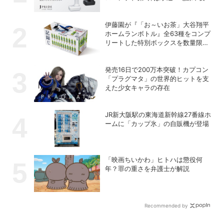
の充電式高圧洗浄機
伊藤園が『「お～いお茶」大谷翔平
ホームランボトル』全63種をコンプ
リートした特別ボックスを数量限定
で販売
発売16日で200万本突破！カプコン
「プラグマタ」の世界的ヒットを支
えた少女キャラの存在
JR新大阪駅の東海道新幹線27番線ホ
ームに「カップ氷」の自販機が登場
「映画ちいかわ」ヒトハは懲役何
年？罪の重さを弁護士が解説
Recommended by