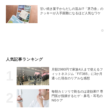
甘い焼き菓子からだしの旨み!?「茅乃舎」の
クッキーが入手困難になるほど人気なワケ
Rec
人気記事ランキング
月額2980円で家族4人まで使えるフ
ィットネスジム「FIT365」に3か月
通った現在のリアルな感想
毎朝カミソリで剃るのは逆効果!? 専
門医が指摘するヒゲ・鼻毛・耳毛の
NGケア