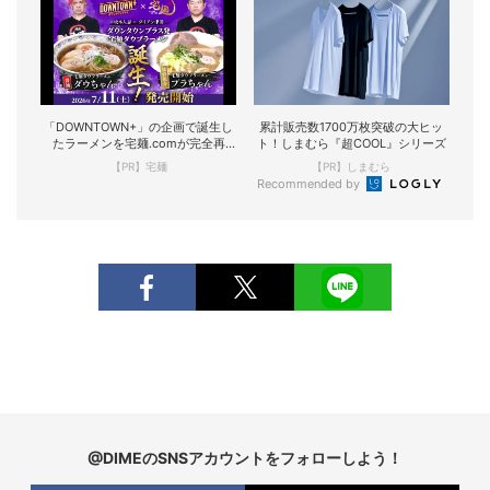
「DOWNTOWN+」の企画で誕生し
累計販売数1700万枚突破の大ヒッ
たラーメンを宅麺.comが完全再
ト！しまむら『超COOL』シリーズ
現！
【PR】宅麺
【PR】しまむら
Recommended by
@DIMEのSNSアカウントをフォローしよう！