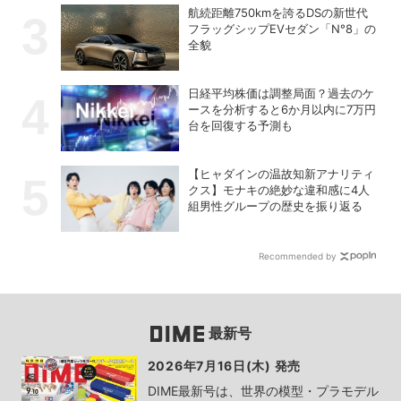
航続距離750kmを誇るDSの新世代
フラッグシップEVセダン「N°8」の
全貌
日経平均株価は調整局面？過去のケ
ースを分析すると6か月以内に7万円
台を回復する予測も
【ヒャダインの温故知新アナリティ
クス】モナキの絶妙な違和感に4人
組男性グループの歴史を振り返る
Recommended by
最新号
2026年7月16日(木) 発売
DIME最新号は、世界の模型・プラモデル