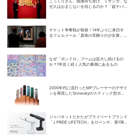
こっくりさん、開運待ち受け、ミサンガ、な
ぜ人はおまじないを信じるのか？「超ヤバイ
お呪い展」の監修者が語る心理の深層
チケット争奪戦が勃発！14年ぶりに来日す
るフェルメール「真珠の耳飾りの少女展」の
魔力
なぜ「ボンドロ」ブームは拡大し続けるの
か？1年近く続く人気の裏側にあるもの
2000年代に流行ったMPプレーヤーのデザイ
ンを再現したSnowskyのスティック型ポー
タブルオーディオプレーヤー「ECHO
NANO」
ジャパネットたかたがプライベートブランド
「J PRIDE LIFETECH」をローンチ、第1弾
は水道・電源不要の充電式高圧洗浄機