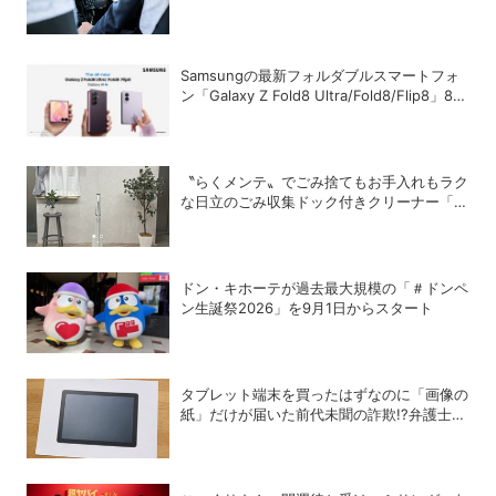
Samsungの最新フォルダブルスマートフォ
ン「Galaxy Z Fold8 Ultra/Fold8/Flip8」8月
7日に発売
〝らくメンテ〟でごみ捨てもお手入れもラク
な日立のごみ収集ドック付きクリーナー「ら
くメンテスティック」
ドン・キホーテが過去最大規模の「＃ドンペ
ン生誕祭2026」を9月1日からスタート
タブレット端末を買ったはずなのに「画像の
紙」だけが届いた前代未聞の詐欺!?弁護士が
解説する法的な問題点