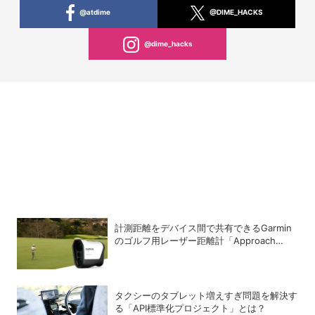
@atdime
@DIME_HACKS
@dime_hacks
計測距離をデバイス間で共有できるGarmin
のゴルフ用レーザー距離計「Approach
Z10」
タクシーのタブレット増えすぎ問題を解決す
る「API標準化プロジェクト」とは？