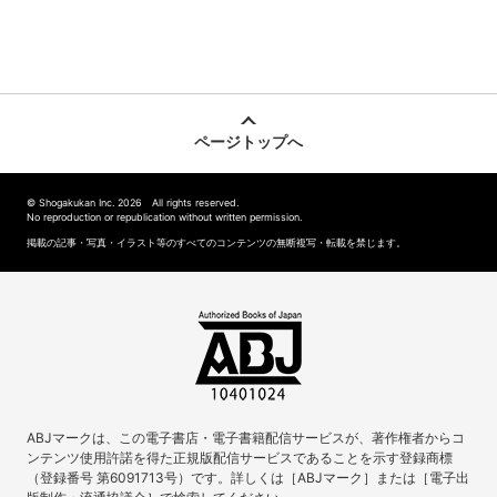
ページトップへ
© Shogakukan Inc. 2026 All rights reserved.
No reproduction or republication without written permission.
掲載の記事・写真・イラスト等のすべてのコンテンツの無断複写・転載を禁じます。
ABJマークは、この電子書店・電子書籍配信サービスが、著作権者からコ
ンテンツ使用許諾を得た正規版配信サービスであることを示す登録商標
（登録番号 第6091713号）です。詳しくは［ABJマーク］または［電子出