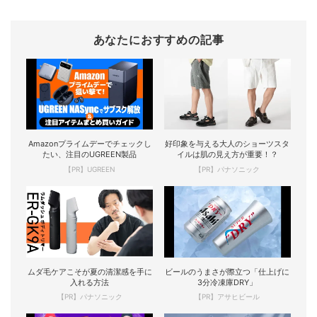
あなたにおすすめの記事
Amazonプライムデーでチェックし
好印象を与える大人のショーツスタ
たい、注目のUGREEN製品
イルは肌の見え方が重要！？
【PR】UGREEN
【PR】パナソニック
ムダ毛ケアこそが夏の清潔感を手に
ビールのうまさが際立つ「仕上げに
入れる方法
3分冷凍庫DRY」
【PR】パナソニック
【PR】アサヒビール