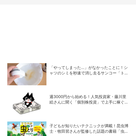
「やってしまった…」がなかったことに！シ
ャツのシミを秒速で消し去るサンコー「トル
ン2」
週3000円から始める！人気投資家・藤川里
絵さんに聞く「個別株投資」で上手に稼ぐヒ
ント
子どもが知りたいテクニックが満載！昆虫博
士・牧田習さんが監修した話題の書籍「虫と