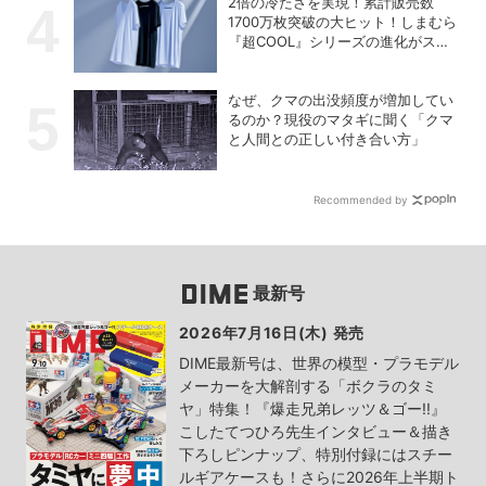
2倍の冷たさを実現！累計販売数
1700万枚突破の大ヒット！しまむら
『超COOL』シリーズの進化がスゴ
い！【PR】
なぜ、クマの出没頻度が増加してい
るのか？現役のマタギに聞く「クマ
と人間との正しい付き合い方」
Recommended by
最新号
2026年7月16日(木) 発売
DIME最新号は、世界の模型・プラモデル
メーカーを大解剖する「ボクラのタミ
ヤ」特集！『爆走兄弟レッツ＆ゴー!!』
こしたてつひろ先生インタビュー＆描き
下ろしピンナップ、特別付録にはスチー
ルギアケースも！さらに2026年上半期ト