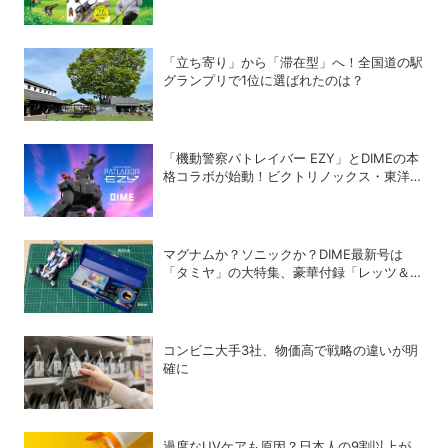
り完全攻略本」
「立ち寄り」から「滞在型」へ！全国道の駅
グランプリで1位に選ばれたのは？
「機動警察パトレイバー EZY」とDIMEの本
格コラボが始動！ビクトリノックス・東洋ス
チール・WILDTHINGS・空調服®との限定ア
イテムついに公開
マグナムか？ソニックか？DIME最新号は
「タミヤ」の大特集、豪華付録「レッツ＆ゴ
ー!!」スチールギアケース付き！
コンビニ大手3社、物価高で戦略の違いが明
確に
過度なUVケアも原因？日本人の9割以上が