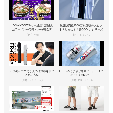
「DOWNTOWN+」の企画で誕生し
累計販売数1700万枚突破の大ヒッ
たラーメンを宅麺.comが完全再
ト！しまむら『超COOL』シリーズ
現！
【PR】宅麺
【PR】しまむら
ムダ毛ケアこそが夏の清潔感を手に
ビールのうまさが際立つ「仕上げに
入れる方法
3分冷凍庫DRY」
【PR】パナソニック
【PR】アサヒビール