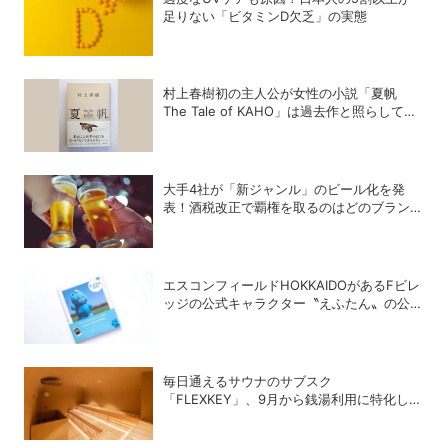
足りない「ビタミンD欠乏」の実態
村上春樹初の主人公が女性の小説「夏帆
The Tale of KAHO」は過去作と照らして読
むと何倍も楽しめる理由
大手4社が「新ジャンル」のビール化を発
表！酒税改正で覇権を取るのはどのブランド
か？
エスコンフィールドHOKKAIDOがあるFビレ
ッジの公式キャラクター〝えふたん〟の公式
写真集「えふたんBOOK」が人気
毎日通えるサウナのサブスク
「FLEXKEY」、9月から銭湯利用に特化した
プランを月額1980円で提供開始