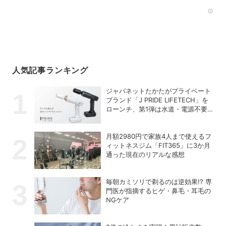
Rec
人気記事ランキング
ジャパネットたかたがプライベート
ブランド「J PRIDE LIFETECH」を
ローンチ、第1弾は水道・電源不要
の充電式高圧洗浄機
月額2980円で家族4人まで使えるフ
ィットネスジム「FIT365」に3か月
通った現在のリアルな感想
毎朝カミソリで剃るのは逆効果!? 専
門医が指摘するヒゲ・鼻毛・耳毛の
NGケア