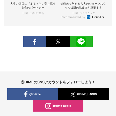
人生の節目に〝まるっと〟寄り添う
好印象を与える大人のショーツスタ
お金のパートナー
イルは肌の見え方が重要！？
【PR】三菱UFJ銀行
【PR】パナソニック
Recommended by
@DIMEのSNSアカウントをフォローしよう！
@atdime
@DIME_HACKS
@dime_hacks