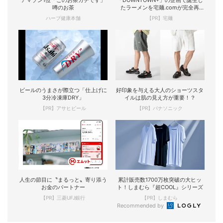
アマゾン1位「このお茶ガチです」
「DOWNTOWN+」の企画で誕生し
噂のお茶
たラーメンを宅麺.comが完全再
現！
ハーブ健康本舗
【PR】宅麺
ビールのうまさが際立つ「仕上げに
好印象を与える大人のショーツスタ
3分冷凍庫DRY」
イルは肌の見え方が重要！？
【PR】アサヒビール
【PR】パナソニック
人生の節目に〝まるっと〟寄り添う
累計販売数1700万枚突破の大ヒッ
お金のパートナー
ト！しまむら『超COOL』シリーズ
【PR】三菱UFJ銀行
【PR】しまむら
Recommended by