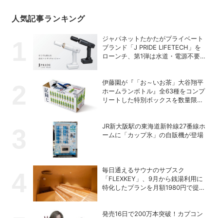
人気記事ランキング
ジャパネットたかたがプライベート
ブランド「J PRIDE LIFETECH」を
ローンチ、第1弾は水道・電源不要
の充電式高圧洗浄機
伊藤園が『「お～いお茶」大谷翔平
ホームランボトル』全63種をコンプ
リートした特別ボックスを数量限定
で販売
JR新大阪駅の東海道新幹線27番線ホ
ームに「カップ氷」の自販機が登場
毎日通えるサウナのサブスク
「FLEXKEY」、9月から銭湯利用に
特化したプランを月額1980円で提供
開始
発売16日で200万本突破！カプコン