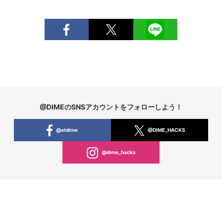
@DIMEのSNSアカウントをフォローしよう！
@atdime
@DIME_HACKS
@dime_hacks