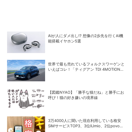
AIが人にダメ出し!? 想像の2歩先を行くAI機
能搭載イヤホン5選
世界で最も売れているフォルクスワーゲンと
いえばコレ！「ティグアン TDI 4MOTION
R-Line」の買い得度をチェック
【図鑑NYAO】「勝手な猫だね」と勝手にお
呼び！猫の好き嫌いの境界線
3万4000人に聞いた現在利用している格安
SIMサービスTOP3、3位IIJmio、2位povo、
1位は？