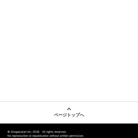
ページトップへ
© Shogakukan Inc. 2026 All rights reserved.
No reproduction or republication without written permission.