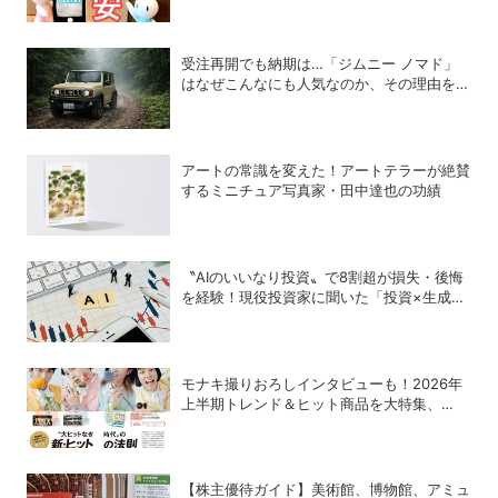
受注再開でも納期は…「ジムニー ノマド」
はなぜこんなにも人気なのか、その理由を徹
底解説
アートの常識を変えた！アートテラーが絶賛
するミニチュア写真家・田中達也の功績
〝AIのいいなり投資〟で8割超が損失・後悔
を経験！現役投資家に聞いた「投資×生成
AI」の正解と不正解
モナキ撮りおろしインタビューも！2026年
上半期トレンド＆ヒット商品を大特集、
DIME最新号は7/15発売！
【株主優待ガイド】美術館、博物館、アミュ