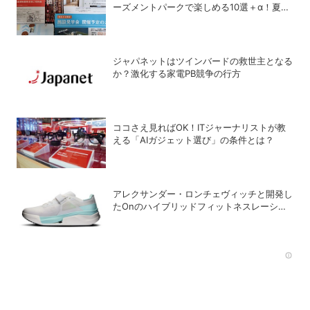
ーズメントパークで楽しめる10選＋α！夏休
みの旅行にも使える銘柄は？
ジャパネットはツインバードの救世主となる
か？激化する家電PB競争の行方
ココさえ見ればOK！ITジャーナリストが教
える「AIガジェット選び」の条件とは？
アレクサンダー・ロンチェヴィッチと開発し
たOnのハイブリッドフィットネスレーシン
グ専用シューズ「Cloud X Tempo Pro」
Rec