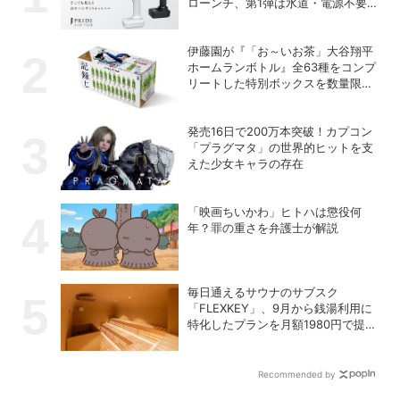
ローンチ、第1弾は水道・電源不要
の充電式高圧洗浄機
伊藤園が『「お～いお茶」大谷翔平
ホームランボトル』全63種をコンプ
リートした特別ボックスを数量限定
で販売
発売16日で200万本突破！カプコン
「プラグマタ」の世界的ヒットを支
えた少女キャラの存在
「映画ちいかわ」ヒトハは懲役何
年？罪の重さを弁護士が解説
毎日通えるサウナのサブスク
「FLEXKEY」、9月から銭湯利用に
特化したプランを月額1980円で提供
開始
Recommended by