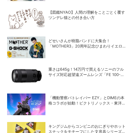
【図鑑NYAO】人間の理解をことごとく覆す
ツンデレ猫との付き合い方
どせいさんが樹脂バンドに大集合！
「MOTHER3」20周年記念ひまわりイエロ
ーのG-SHOCKが登場
重さは645g！14万円で買えるソニーのフル
サイズ対応超望遠ズームレンズ「FE 100-
400mm F5.6-8 OSS」
「機動警察パトレイバー EZY」とDIMEの本
格コラボが始動！ビクトリノックス・東洋ス
チール・WILDTHINGS・空調服®との限定ア
イテムついに公開
キングジムからコンビニのおにぎりやホット
スナックをモチーフにした文房具シリーズ