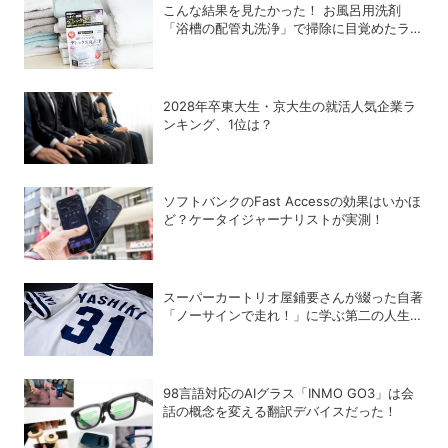
こんな結果を見たかった！ お風呂用洗剤
「浴槽の配管丸洗浄」で掃除に目覚めたライ
ターが「寝具、タオル、衣類のデトックス丸
洗浄」で再び驚愕！
2028年卒東大生・京大生の就活人気企業ラ
ンキング、1位は？
ソフトバンクのFast Accessの効果はいかほ
ど？ケータイジャーナリストが実測！
スーパーカートリオ屋鋪要さんが綴った自著
「ノーサインで走れ！」に学ぶ第二の人生の
楽しみ方
98言語対応のAIグラス「INMO GO3」は会
話の概念を変える翻訳デバイスだった！