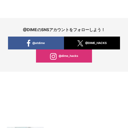
@DIMEのSNSアカウントをフォローしよう！
@atdime
@DIME_HACKS
@dime_hacks