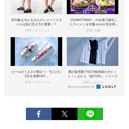
好印象を与える大人のショーツスタ
「DOWNTOWN+」の企画で誕生し
イルは肌の見え方が重要！？
たラーメンを宅麺.comが完全再
現！
【PR】パナソニック
【PR】宅麺
ビールのうまさが際立つ「仕上げに
累計販売数1700万枚突破の大ヒッ
3分冷凍庫DRY」
ト！しまむら『超COOL』シリーズ
【PR】アサヒビール
【PR】しまむら
Recommended by