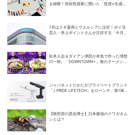
を経験！現役投資家に聞いた「投資×生成
AI」の正解と不正解
7月はスギ薬局とウエルシアに注目！ポイ活
芸人・井上ポイントさんが注目する「今月の
ポイ活ハック」
松本人志＆ダイアン津田が本気で作った理想
の一杯。「DOWNTOWN+」発のラーメンを
宅麺.comが完全再現！【PR】
ジャパネットたかたがプライベートブランド
「J PRIDE LIFETECH」をローンチ、第1弾
は水道・電源不要の充電式高圧洗浄機
【牧田習の昆虫博士】日本最強のクワガタム
シとは？