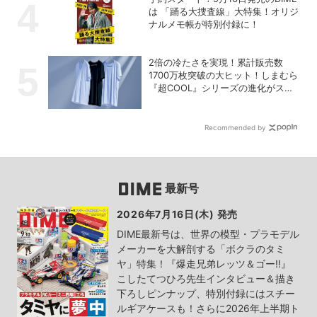
は 「踊る大捜査線」大特集！オリジ
ナルメモ帳が特別付録に！
2倍の冷たさを実現！累計販売数
1700万枚突破の大ヒット！しまむら
『超COOL』シリーズの進化がスゴ
い！【PR】
Recommended by
最新号
2026年7月16日(木) 発売
DIME最新号は、世界の模型・プラモデル
メーカーを大解剖する「ボクラのタミ
ヤ」特集！『爆走兄弟レッツ＆ゴー!!』
こしたてつひろ先生インタビュー＆描き
下ろしピンナップ、特別付録にはスチー
ルギアケースも！さらに2026年上半期ト