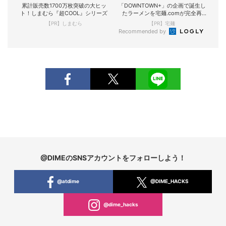
累計販売数1700万枚突破の大ヒッ
「DOWNTOWN+」の企画で誕生し
ト！しまむら『超COOL』シリーズ
たラーメンを宅麺.comが完全再
現！
【PR】しまむら
【PR】宅麺
Recommended by
@DIMEのSNSアカウントをフォローしよう！
@atdime
@DIME_HACKS
@dime_hacks