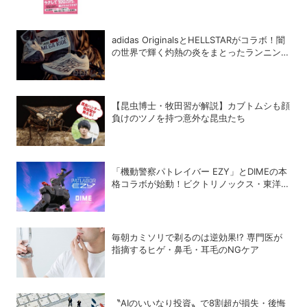
adidas OriginalsとHELLSTARがコラボ！闇
の世界で輝く灼熱の炎をまとったランニング
シューズ「MEGARIDE S2」
【昆虫博士・牧田習が解説】カブトムシも顔
負けのツノを持つ意外な昆虫たち
「機動警察パトレイバー EZY」とDIMEの本
格コラボが始動！ビクトリノックス・東洋ス
チール・WILDTHINGS・空調服®との限定ア
イテムついに公開
毎朝カミソリで剃るのは逆効果!? 専門医が
指摘するヒゲ・鼻毛・耳毛のNGケア
〝AIのいいなり投資〟で8割超が損失・後悔