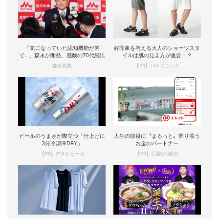
「気になっていた認知機能が菌
好印象を与える大人のショーツスタ
で…」森永が開発。感動の70代続出
イルは肌の見え方が重要！？
森永乳業
【PR】パナソニック
ビールのうまさが際立つ「仕上げに
人生の節目に〝まるっと〟寄り添う
3分冷凍庫DRY」
お金のパートナー
【PR】アサヒビール
【PR】三菱UFJ銀行