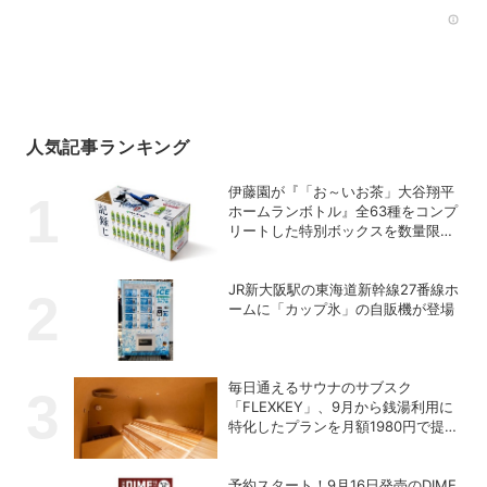
Rec
人気記事ランキング
伊藤園が『「お～いお茶」大谷翔平
ホームランボトル』全63種をコンプ
リートした特別ボックスを数量限定
で販売
JR新大阪駅の東海道新幹線27番線ホ
ームに「カップ氷」の自販機が登場
毎日通えるサウナのサブスク
「FLEXKEY」、9月から銭湯利用に
特化したプランを月額1980円で提供
開始
予約スタート！9月16日発売のDIME