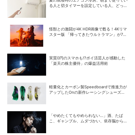
る人と切タイマーを設定している人、どっち
が多い？
怪獣との激闘が4K HDR画像で甦る！4Kリマ
スター版 「帰ってきたウルトラマン」が7月
31日よりNHK BSプレミアム4Kで放送開始
実質0円のスマホも!?ポイ活芸人が感動した
「楽天の株主優待」の爆益活用術
軽量化とカーボン製Speedboardで推進力が
アップしたOnの新作レーシングシューズ
「Cloudboom Strike 2」
「やめたくてもやめられない…」酒、たば
こ、ギャンブル、ムダづかい、依存脳から脱
却する方法