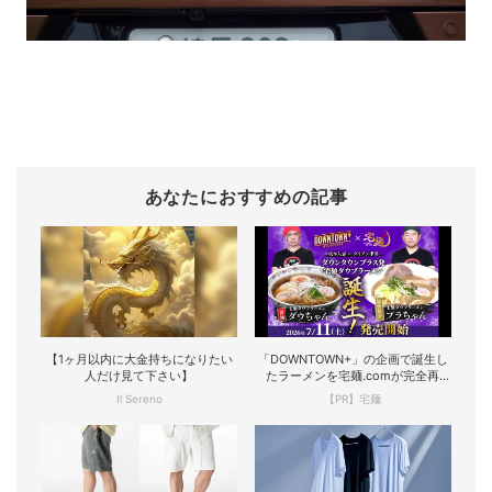
あなたにおすすめの記事
【1ヶ月以内に大金持ちになりたい
「DOWNTOWN+」の企画で誕生し
人だけ見て下さい】
たラーメンを宅麺.comが完全再
現！
Il Sereno
【PR】宅麺