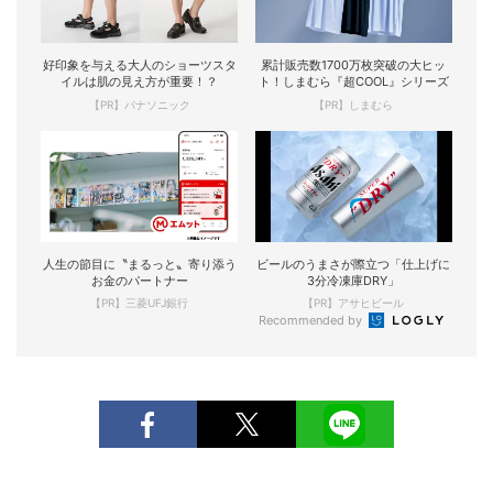
好印象を与える大人のショーツスタ
累計販売数1700万枚突破の大ヒッ
イルは肌の見え方が重要！？
ト！しまむら『超COOL』シリーズ
【PR】パナソニック
【PR】しまむら
人生の節目に〝まるっと〟寄り添う
ビールのうまさが際立つ「仕上げに
お金のパートナー
3分冷凍庫DRY」
【PR】三菱UFJ銀行
【PR】アサヒビール
Recommended by