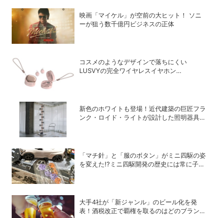
映画「マイケル」が空前の大ヒット！ ソニ
ーが狙う数千億円ビジネスの正体
コスメのようなデザインで落ちにくい
LUSVYの完全ワイヤレスイヤホン
「LSC01」
新色のホワイトも登場！近代建築の巨匠フラ
ンク・ロイド・ライトが設計した照明器具の
復刻シリーズ「TALIESIN」
「マチ針」と「服のボタン」がミニ四駆の姿
を変えた!?ミニ四駆開発の歴史には常に子ど
もたちのアイデアがあった！
大手4社が「新ジャンル」のビール化を発
表！酒税改正で覇権を取るのはどのブランド