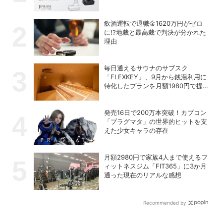
の充電式高圧洗浄機
飲酒運転で退職金1620万円がゼロ
に!?地裁と最高裁で判決が分かれた
理由
毎日通えるサウナのサブスク
「FLEXKEY」、9月から銭湯利用に
特化したプランを月額1980円で提供
開始
発売16日で200万本突破！カプコン
「プラグマタ」の世界的ヒットを支
えた少女キャラの存在
月額2980円で家族4人まで使えるフ
ィットネスジム「FIT365」に3か月
通った現在のリアルな感想
Recommended by