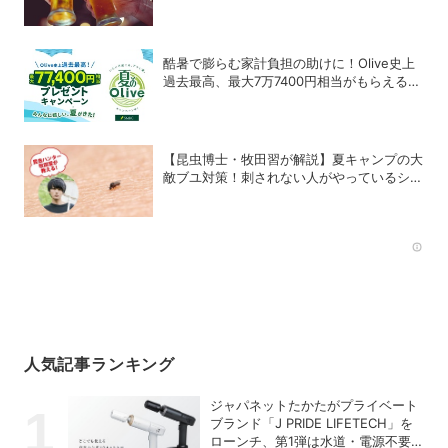
か？
酷暑で膨らむ家計負担の助けに！Olive史上
過去最高、最大7万7400円相当がもらえる
「夏のOlive」キャンペーンを開催
【昆虫博士・牧田習が解説】夏キャンプの大
敵ブユ対策！刺されない人がやっているシン
プル習慣
Rec
人気記事ランキング
ジャパネットたかたがプライベート
ブランド「J PRIDE LIFETECH」を
ローンチ、第1弾は水道・電源不要