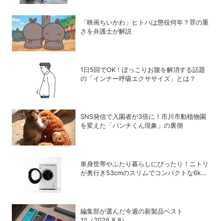
「映画ちいかわ」ヒトハは懲役何年？罪の重
さを弁護士が解説
1日5回でOK！ぽっこりお腹を解消する話題
の「インナー呼吸エクササイズ」とは？
SNS発信で入園者が3倍に！市川市動植物園
を変えた「パンチくん現象」の裏側
単身世帯やふたり暮らしにぴったり！ニトリ
が奥行き53cmのスリムでコンパクトな6kg
ドラム式洗濯乾燥機を発売
編集部が選んだ今週の新製品ベスト
10（2026.8.8）