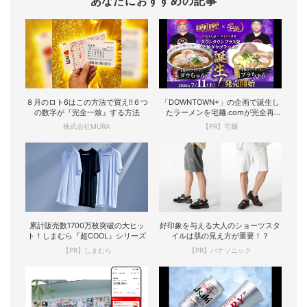
あなたにおすすめの記事
８月のロト6はこの方法で買え!!６つ
「DOWNTOWN+」の企画で誕生し
の数字が『完全一致』する方法
たラーメンを宅麺.comが完全再
現！
株式会社MURA
【PR】宅麺
累計販売数1700万枚突破の大ヒッ
好印象を与える大人のショーツスタ
ト！しまむら『超COOL』シリーズ
イルは肌の見え方が重要！？
【PR】しまむら
【PR】パナソニック