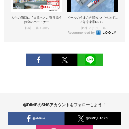
人生の節目に〝まるっと〟寄り添う
ビールのうまさが際立つ「仕上げに
お金のパートナー
3分冷凍庫DRY」
【PR】三菱UFJ銀行
【PR】アサヒビール
Recommended by
@DIMEのSNSアカウントをフォローしよう！
@atdime
@DIME_HACKS