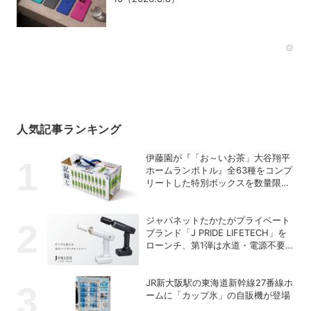
Rec
人気記事ランキング
伊藤園が『「お～いお茶」大谷翔平
ホームランボトル』全63種をコンプ
リートした特別ボックスを数量限定
で販売
ジャパネットたかたがプライベート
ブランド「J PRIDE LIFETECH」を
ローンチ、第1弾は水道・電源不要
の充電式高圧洗浄機
JR新大阪駅の東海道新幹線27番線ホ
ームに「カップ氷」の自販機が登場