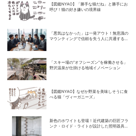
【図鑑NYAO】「勝手な猫だね」と勝手にお
呼び！猫の好き嫌いの境界線
「悪気はなかった」は一発アウト！無意識の
マウンティングで信頼を失う人に共通する
〝残念な口癖〟
「スキー場の“オフシーズン”を稼働させる」
野沢温泉が仕掛ける地域イノベーション
【図鑑NYAO】なぜか野菜を美味しそうに食
べる猫「ヴィーガニーズ」
新色のホワイトも登場！近代建築の巨匠フラ
ンク・ロイド・ライトが設計した照明器具の
復刻シリーズ「TALIESIN」