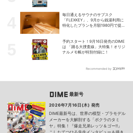
毎日通えるサウナのサブスク
「FLEXKEY」、9月から銭湯利用に
特化したプランを月額1980円で提供
開始
予約スタート！9月16日発売のDIME
は 「踊る大捜査線」大特集！オリジ
ナルメモ帳が特別付録に！
Recommended by
最新号
2026年7月16日(木) 発売
DIME最新号は、世界の模型・プラモデル
メーカーを大解剖する「ボクラのタミ
ヤ」特集！『爆走兄弟レッツ＆ゴー!!』
こしたてつひろ先生インタビュー＆描き