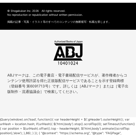
© Shogakukan Inc. 2026 All rights reserved.
No reproduction or republication without written permission.
掲載の記事・写真・イラスト等のすべてのコンテンツの無断複写・転載を禁じます。
ABJマークは、この電子書店・電子書籍配信サービスが、著作権者からコ
ンテンツ使用許諾を得た正規版配信サービスであることを示す登録商標
（登録番号 第6091713号）です。詳しくは［ABJマーク］または［電子出
版制作・流通協議会］で検索してください。
jQuery(window).on('load', function(){ var headerHeight = $('.gHeader').outerHeight(); var
urlHash = location.hash; if(urlHash){ $('html,body').stop().scrollTop(0); setTimeout(function()
{ var position = $(urlHash).offset().top - headerHeight; $('html,body').animate({scrollTop:
position},'slow'); },86); } }); { "@context": "https://schema.org", "@type": "FAQPage",