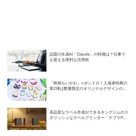
話題の生成AI「Claude」の特徴は？仕事で
も使える便利な活用術
「映画ちいかわ」×ボンドロ！入場者特典の
第2弾は数量限定のオリジナルデザインのボ
ンドロに
高品質なラベル作成ができるキングジムのス
タリッシュなラベルプリンター「テプラPRO
“MARK” SR-MK2」