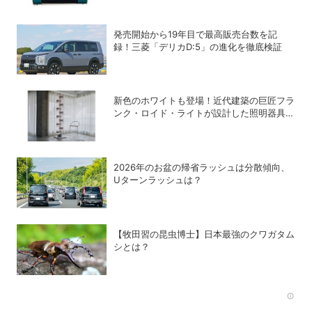
発売開始から19年目で最高販売台数を記
録！三菱「デリカD:5」の進化を徹底検証
新色のホワイトも登場！近代建築の巨匠フラ
ンク・ロイド・ライトが設計した照明器具の
復刻シリーズ「TALIESIN」
2026年のお盆の帰省ラッシュは分散傾向、
Uターンラッシュは？
【牧田習の昆虫博士】日本最強のクワガタム
シとは？
Rec