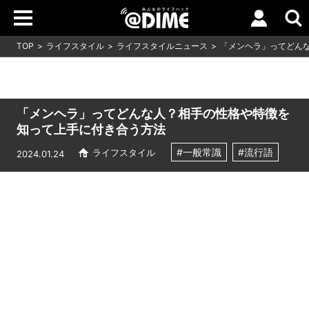
TOP
ライフスタイル
ライフスタイルニュース
「メンヘラ」ってどん
「メンヘラ」ってどんな人？相手の性格や特徴を
知って上手に付き合う方法
#一般常識
#流行語
ライフスタイル
2024.01.24
Loaded
:
5.45%
/
Unmute