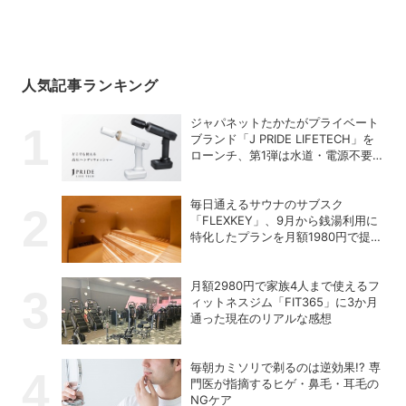
人気記事ランキング
ジャパネットたかたがプライベート
ブランド「J PRIDE LIFETECH」を
ローンチ、第1弾は水道・電源不要
の充電式高圧洗浄機
毎日通えるサウナのサブスク
「FLEXKEY」、9月から銭湯利用に
特化したプランを月額1980円で提供
開始
月額2980円で家族4人まで使えるフ
ィットネスジム「FIT365」に3か月
通った現在のリアルな感想
毎朝カミソリで剃るのは逆効果!? 専
門医が指摘するヒゲ・鼻毛・耳毛の
NGケア