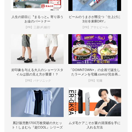
人生の節目に〝まるっと〟寄り添う
ビールのうまさが際立つ「仕上げに
お金のパートナー
3分冷凍庫DRY」
【PR】三菱UFJ銀行
【PR】アサヒビール
好印象を与える大人のショーツスタ
「DOWNTOWN+」の企画で誕生し
イルは肌の見え方が重要！？
たラーメンを宅麺.comが完全再
現！
【PR】パナソニック
【PR】宅麺
累計販売数1700万枚突破の大ヒッ
ムダ毛ケアこそが夏の清潔感を手に
ト！しまむら『超COOL』シリーズ
入れる方法