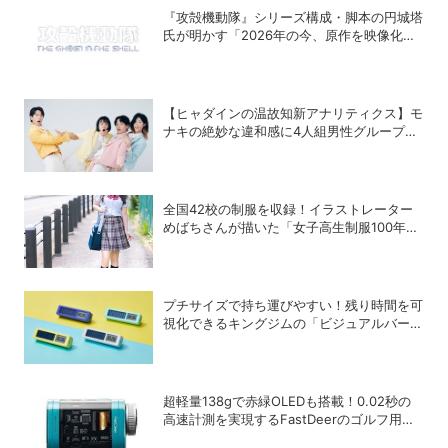
『攻殻機動隊』シリーズ構成・脚本の円城塔
氏が明かす「2026年の今、原作を映像化す
る意味」
【ヒャダインの温故知新アナリティクス】モ
ナキの絶妙な違和感に4人組男性グループの
歴史を振り返る
全国42校の制服を収録！イラストレーター
めばちさんが描いた「女子高生制服100年図
鑑」で学ぶ学生服の歴史
プチサイズで持ち運びやすい！残り時間を可
視化できるキングジムの「ビジュアルバータ
イマー」
超軽量138gで赤緑OLEDも搭載！0.02秒の
高速計測を実現するFastDeerのゴルフ用レ
ーザー距離計「C2 Pro」