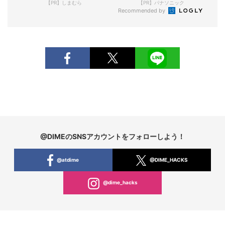
【PR】しまむら
【PR】パナソニック
Recommended by
@DIMEのSNSアカウントをフォローしよう！
@atdime
@DIME_HACKS
@dime_hacks