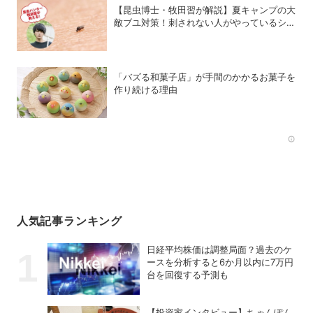
【昆虫博士・牧田習が解説】夏キャンプの大
敵ブユ対策！刺されない人がやっているシン
プル習慣
「バズる和菓子店」が手間のかかるお菓子を
作り続ける理由
Rec
人気記事ランキング
日経平均株価は調整局面？過去のケ
ースを分析すると6か月以内に7万円
台を回復する予測も
【投資家インタビュー】ちゃんぽん