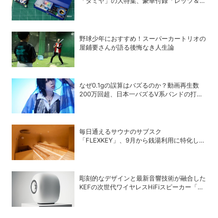
「タミヤ」の大特集、豪華付録「レッツ＆ゴ
ー!!」スチールギアケース付き！
野球少年におすすめ！スーパーカートリオの
屋鋪要さんが語る後悔なき人生論
なぜ0.1gの誤算はバズるのか？動画再生数
200万回超、日本一バズるV系バンドの打算
的戦略
毎日通えるサウナのサブスク
「FLEXKEY」、9月から銭湯利用に特化した
プランを月額1980円で提供開始
彫刻的なデザインと最新音響技術が融合した
KEFの次世代ワイヤレスHiFiスピーカー「LS
LUXE」