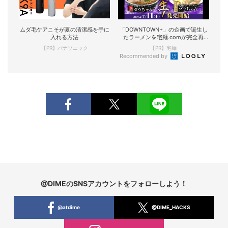
ムダ毛ケアこそが夏の清潔感を手に
「DOWNTOWN+」の企画で誕生し
入れる方法
たラーメンを宅麺.comが完全再
現！
【PR】パナソニック
【PR】宅麺
Recommended by
@DIMEのSNSアカウントをフォローしよう！
@atdime
@DIME_HACKS