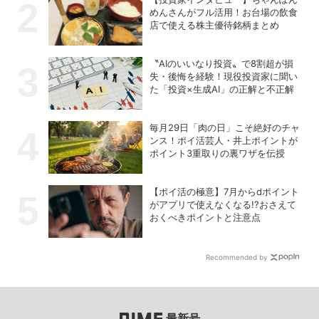
めんさんがフル活用！お台場の飲食
店で使える株主優待銘柄まとめ
〝AIのいいなり投資〟で8割超が損
失・後悔を経験！現役投資家に聞い
た「投資×生成AI」の正解と不正解
毎月29日「肉の日」こそ絶好のチャ
ンス！ポイ活芸人・井上ポイントが
ポイント3重取りの裏ワザを伝授
【ポイ活の極意】7月からdポイント
がアプリで使えなくなる!?おさえて
おくべきポイントと注意点
Recommended by
最新号