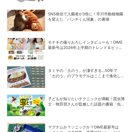
SNS発信で入園者が3倍に！市川市動植物園
を変えた「パンチくん現象」の裏側
モナキの撮りおろしインタビューも！DIME
最新号は2026年上半期のトレンド＆ヒット
商品を大特集
タミヤの「土のう」が凄すぎる…50年で
「土のう」のプラモデルはここまで進化し
た！
子どもが知りたいテクニックが満載！昆虫博
士・牧田習さんが監修した話題の書籍「虫と
り完全攻略本」
マグナムか？ソニックか？DIME最新号は