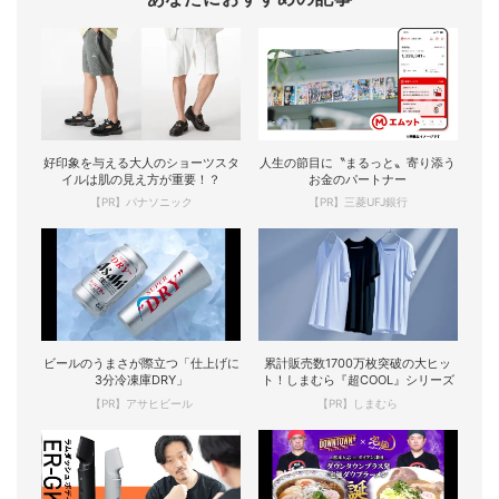
好印象を与える大人のショーツスタ
人生の節目に〝まるっと〟寄り添う
イルは肌の見え方が重要！？
お金のパートナー
【PR】パナソニック
【PR】三菱UFJ銀行
ビールのうまさが際立つ「仕上げに
累計販売数1700万枚突破の大ヒッ
3分冷凍庫DRY」
ト！しまむら『超COOL』シリーズ
【PR】アサヒビール
【PR】しまむら