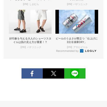
【PR】しまむら
【PR】パナソニック
好印象を与える大人のショーツスタ
ビールのうまさが際立つ「仕上げに
イルは肌の見え方が重要！？
3分冷凍庫DRY」
【PR】パナソニック
【PR】アサヒビール
Recommended by