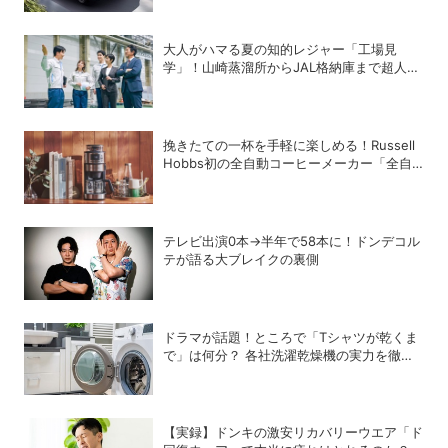
大人がハマる夏の知的レジャー「工場見
学」！山崎蒸溜所からJAL格納庫まで超人気
施設の〝予約の取り方〟ガイド
挽きたての一杯を手軽に楽しめる！Russell
Hobbs初の全自動コーヒーメーカー「全自
動カフェドリップ」が登場
テレビ出演0本→半年で58本に！ドンデコル
テが語る大ブレイクの裏側
ドラマが話題！ところで「Tシャツが乾くま
で」は何分？ 各社洗濯乾燥機の実力を徹底
比較してみた
【実録】ドンキの激安リカバリーウエア「ド