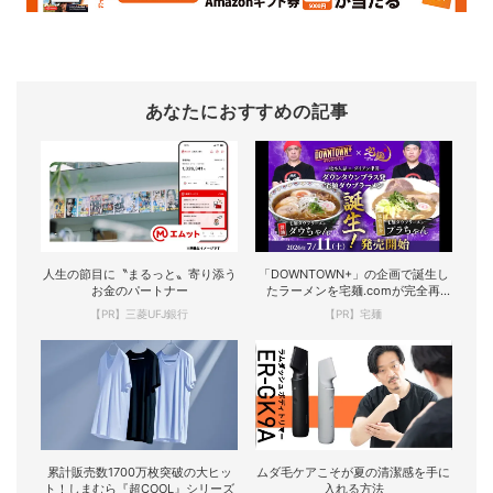
あなたにおすすめの記事
人生の節目に〝まるっと〟寄り添う
「DOWNTOWN+」の企画で誕生し
お金のパートナー
たラーメンを宅麺.comが完全再
現！
【PR】三菱UFJ銀行
【PR】宅麺
累計販売数1700万枚突破の大ヒッ
ムダ毛ケアこそが夏の清潔感を手に
ト！しまむら『超COOL』シリーズ
入れる方法