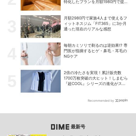
特化したプランを月額1980円で提供
開始
月額2980円で家族4人まで使えるフ
ィットネスジム「FIT365」に3か月
通った現在のリアルな感想
毎朝カミソリで剃るのは逆効果!? 専
門医が指摘するヒゲ・鼻毛・耳毛の
NGケア
2倍の冷たさを実現！累計販売数
1700万枚突破の大ヒット！しまむら
『超COOL』シリーズの進化がスゴ
い！【PR】
Recommended by
最新号