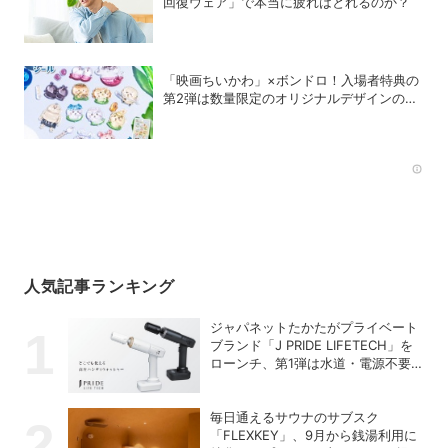
回復ウェア」で本当に疲れはとれるのか？
「映画ちいかわ」×ボンドロ！入場者特典の
第2弾は数量限定のオリジナルデザインのボ
ンドロに
Rec
人気記事ランキング
ジャパネットたかたがプライベート
ブランド「J PRIDE LIFETECH」を
ローンチ、第1弾は水道・電源不要
の充電式高圧洗浄機
毎日通えるサウナのサブスク
「FLEXKEY」、9月から銭湯利用に