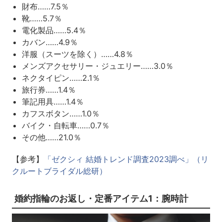
財布……7.5％
靴……5.7％
電化製品……5.4％
カバン……4.9％
洋服（スーツを除く）……4.8％
メンズアクセサリー・ジュエリー……3.0％
ネクタイピン……2.1％
旅行券……1.4％
筆記用具……1.4％
カフスボタン……1.0％
バイク・自転車……0.7％
その他……21.0％
【参考】
「ゼクシィ 結婚トレンド調査2023調べ」（リ
クルートブライダル総研）
婚約指輪のお返し・定番アイテム1：腕時計