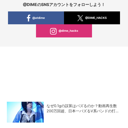
@DIMEのSNSアカウントをフォローしよう！
@atdime
@DIME_HACKS
@dime_hacks
なぜ0.1gの誤算はバズるのか？動画再生数
200万回超、日本一バズるV系バンドの打算
的戦略