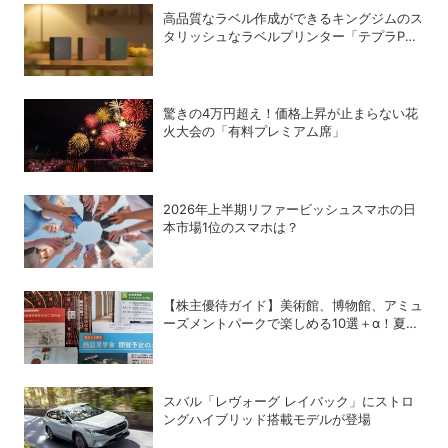
高品質なラベル作成ができるキングジムのス
タリッシュなラベルプリンター「テプラPRO
“MARK” SR-MK2」
驚きの4万円超え！価格上昇が止まらない花
火大会の「有料プレミアム席」
2026年上半期リファービッシュスマホの日
本市場1位のスマホは？
【株主優待ガイド】美術館、博物館、アミュ
ーズメントパークで楽しめる10選＋α！夏休
みの旅行にも使える銘柄は？
スバル「レヴォーグ レイバック」にストロ
ングハイブリッド搭載モデルが登場