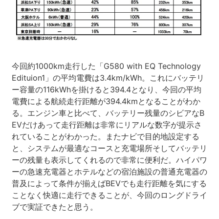
今回約1000km走行した「G580 with EQ Technology
Edituion1」の平均電費は3.4km/kWh。これにバッテリ
ー容量の116kWhを掛けると394.4となり、今回の平均
電費による航続走行距離が394.4kmとなることがわか
る。エンジン車と比べて、バッテリー残量のシビアなB
EVだけあって走行距離は非常にリアルな数字が提示さ
れていることがわかった。またナビで目的地設定する
と、システムが最適なコースと充電場所そしてバッテリ
ーの残量も表示してくれるので非常に便利だ。ハイパワ
ーの急速充電器とホテルなどの宿泊施設の普通充電器の
普及によって条件が揃えばBEVでも走行距離を気にする
ことなく快適に走行できることが、今回のロングドライ
ブで実証できたと思う。