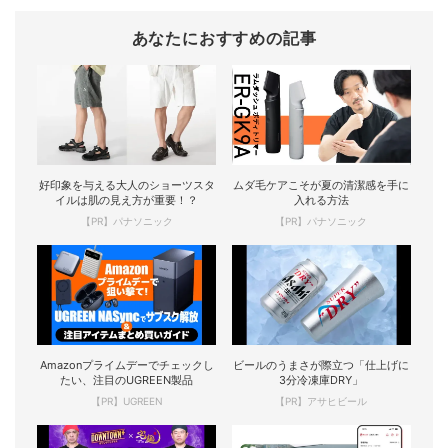
あなたにおすすめの記事
好印象を与える大人のショーツスタ
ムダ毛ケアこそが夏の清潔感を手に
イルは肌の見え方が重要！？
入れる方法
【PR】パナソニック
【PR】パナソニック
Amazonプライムデーでチェックし
ビールのうまさが際立つ「仕上げに
たい、注目のUGREEN製品
3分冷凍庫DRY」
【PR】UGREEN
【PR】アサヒビール