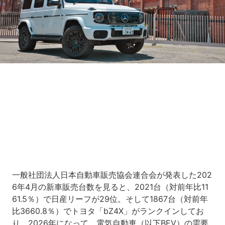
Loaded
:
6.36%
/
Unmute
一般社団法人日本自動車販売協会連合会が発表した202
6年4月の新車販売台数を見ると、2021台（対前年比11
61.5％）で日産リーフが29位。そして1867台（対前年
比3660.8％）でトヨタ「bZ4X」がランクインしてお
り、2026年になって、電気自動車（以下BEV）の需要