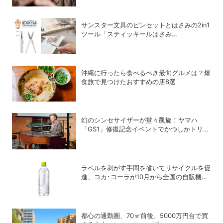
サンスター文具のピンセットとはさみの2in1
ツール「スティッキールはさみ
TSUMAMUNO」が第35回 日本文具大賞の
トレンド部門優秀賞を受賞
沖縄に行ったら食べるべき最旬グルメは？爆
食旅で見つけたおすすめの店8選
幻のシンセサイザーが堂々凱旋！ヤマハ
「GS1」修復記念イベントでかつしかトリオ
の向谷実さんが胸熱トーク
ラベルを剥がす手間を省いてリサイクルを促
進、コカ･コーラが10月から全国の自販機で
「い･ろ･は･す 天然水 ラベルレス」を発売
都心の通勤圏、70㎡前後、5000万円台で買