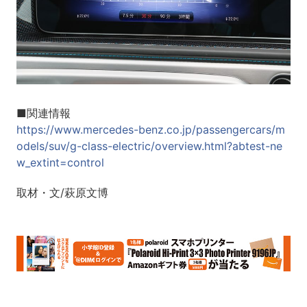
■関連情報
https://www.mercedes-benz.co.jp/passengercars/m
odels/suv/g-class-electric/overview.html?abtest-ne
w_extint=control
取材・文/萩原文博