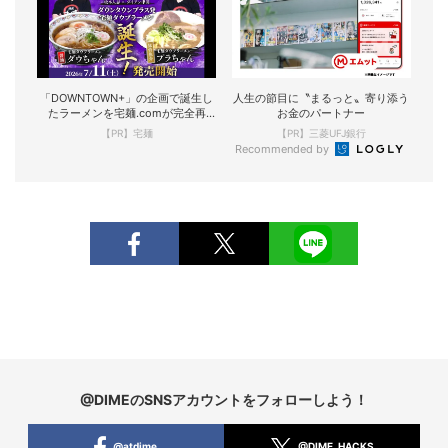
「DOWNTOWN+」の企画で誕生し
人生の節目に〝まるっと〟寄り添う
たラーメンを宅麺.comが完全再
お金のパートナー
現！
【PR】宅麺
【PR】三菱UFJ銀行
Recommended by
@DIMEのSNSアカウントをフォローしよう！
@atdime
@DIME_HACKS