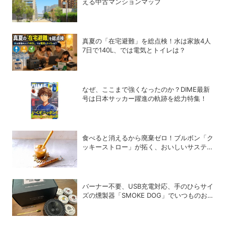
える中古マンションマップ
真夏の「在宅避難」を総点検！水は家族4人
7日で140L、では電気とトイレは？
なぜ、ここまで強くなったのか？DIME最新
号は日本サッカー躍進の軌跡を総力特集！
食べると消えるから廃棄ゼロ！ブルボン「ク
ッキーストロー」が拓く、おいしいサステナ
ビリティ
バーナー不要、USB充電対応、手のひらサイ
ズの燻製器「SMOKE DOG」でいつものお
つまみが劇的に美味しくなった！