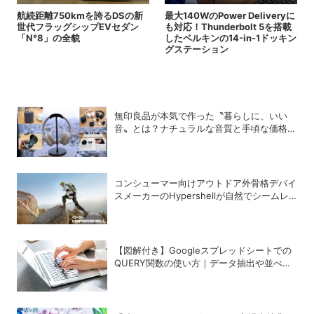
航続距離750kmを誇るDSの新
最大140WのPower Deliveryに
世代フラッグシップEVセダン
も対応！Thunderbolt 5を搭載
「N°8」の全貌
したベルキンの14-in-1ドッキン
グステーション
無印良品が本気で作った〝暮らしに、いい
音〟とは？ナチュラルな音質と手頃な価格を
追求したオーディオデバイス5選
コンシューマー向けアウトドア外骨格デバイ
スメーカーのHypershellが自然でシームレ
スな近未来の歩行体験を実現する新製品を発
売
【図解付き】Googleスプレッドシートでの
QUERY関数の使い方｜データ抽出や並べ替
えの方法