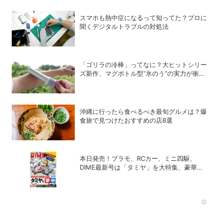
スマホも熱中症になるって知ってた？プロに
聞くデジタルトラブルの対処法
「ゴリラの冷棒」ってなに？大ヒットシリー
ズ新作、マグボトル型“氷のう”の実力が衝撃
的だった
沖縄に行ったら食べるべき最旬グルメは？爆
食旅で見つけたおすすめの店8選
本日発売！プラモ、RCカー、ミニ四駆、
DIME最新号は「タミヤ」を大特集、豪華付
録「レッツ＆ゴー!!」スチールギアケース付
き！
Rec