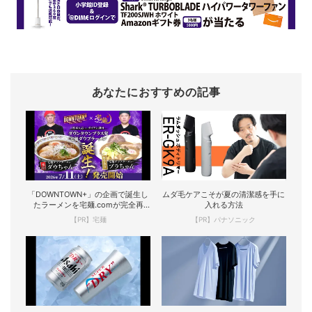
あなたにおすすめの記事
「DOWNTOWN+」の企画で誕生し
ムダ毛ケアこそが夏の清潔感を手に
たラーメンを宅麺.comが完全再
入れる方法
現！
【PR】宅麺
【PR】パナソニック