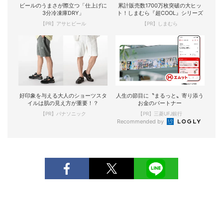
ビールのうまさが際立つ「仕上げに
累計販売数1700万枚突破の大ヒッ
3分冷凍庫DRY」
ト！しまむら『超COOL』シリーズ
【PR】アサヒビール
【PR】しまむら
好印象を与える大人のショーツスタ
人生の節目に〝まるっと〟寄り添う
イルは肌の見え方が重要！？
お金のパートナー
【PR】パナソニック
【PR】三菱UFJ銀行
Recommended by