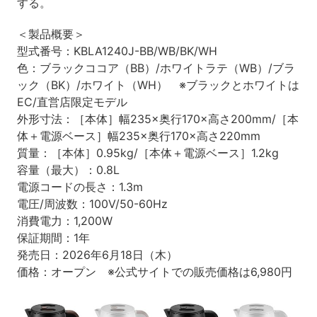
する。
＜製品概要＞
型式番号：KBLA1240J-BB/WB/BK/WH
色：ブラックココア（BB）/ホワイトラテ（WB）/ブラ
ック（BK）/ホワイト（WH） ※ブラックとホワイトは
EC/直営店限定モデル
外形寸法：［本体］幅235×奥行170×高さ200mm/［本
体＋電源ベース］幅235×奥行170×高さ220mm
質量：［本体］0.95kg/［本体＋電源ベース］1.2kg
容量（最大）：0.8L
電源コードの長さ：1.3m
電圧/周波数：100V/50-60Hz
消費電力：1,200W
保証期間：1年
発売日：2026年6月18日（木）
価格：オープン ※公式サイトでの販売価格は6,980円