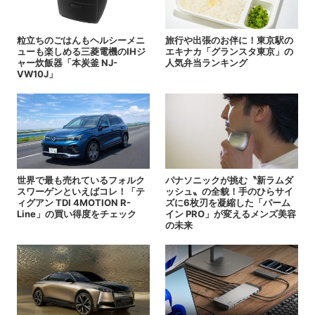
粒立ちのごはんもヘルシーメニ
旅行や出張のお伴に！東京駅の
ューも楽しめる三菱電機のIHジ
エキナカ「グランスタ東京」の
ャー炊飯器「本炭釜 NJ-
人気弁当ランキング
VW10J」
世界で最も売れているフォルク
パナソニックが挑む〝新ラムダ
スワーゲンといえばコレ！「テ
ッシュ〟の全貌！手のひらサイ
ィグアン TDI 4MOTION R-
ズに6枚刃を凝縮した「パーム
Line」の買い得度をチェック
イン PRO」が変えるメンズ美容
の未来