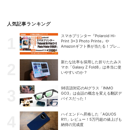
人気記事ランキング
スマホプリンター『Polaroid Hi-
Print 3×3 Photo Printe』や
Amazonギフト券が当たる！プレゼ
ントキャンペーンがスタート【8月
26日締切】
新たな比率を採用した折りたたみス
マホ「Galaxy Z Fold8」は本当に使
いやすいのか？
98言語対応のAIグラス「INMO
GO3」は会話の概念を変える翻訳デ
バイスだった！
ハイエンドへ昇格した「AQUOS
R11」レビュー！5万円超の値上げも
納得の完成度