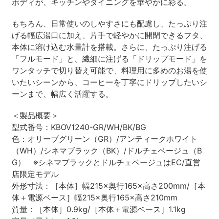
ボディが、キッチンやダイニングを華やかに彩る。
もちろん、日常使いのしやすさにも配慮し、たっぷり注
げる幅広湯口に加え、片手で軽やかに開閉できるフタ、
本体に溶け込む水量計を搭載。さらに、たっぷり注げる
「フルモード」と、繊細に注げる「ドリップモード」を
ワンタッチで切り替え可能で、料理用に多めのお湯を使
いたいシーンから、コーヒーを丁寧にドリップしたいシ
ーンまで、幅広く活躍する。
＜製品概要＞
型式番号：KBOV1240-GR/WH/BK/BG
色：オリーブグリーン（GR）/アンティークホワイト
（WH）/シネマブラック（BK）/ドルチェベージュ（B
G） ※シネマブラックとドルチェベージュはEC/直営
店限定モデル
外形寸法：［本体］幅215×奥行165×高さ200mm/［本
体＋電源ベース］幅215×奥行165×高さ210mm
質量：［本体］0.9kg/［本体＋電源ベース］1.1kg