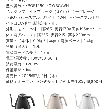
型式番号：KBOE1260J-GY/BG/WH
色：グラファイトブラック（GY）/ビターグレージュ
（BG）/ピースフルホワイト（WH）※ピースフルホワ
イトはEC/直営店限定モデル。
外形寸法：［本体］幅265×奥行170×高さ195mm/［本
体＋電源ベース］幅265×奥行215×高さ230mm
質量：［本体］0.9kg/［本体＋電源ベース］1.4kg
容量（最大）：1.0L
電源コードの長さ：1.3m
電圧/周波数：100V/50-60Hz
消費電力：1,200W
保証期間：1年
発売日：2026年7月2日（木）
価格：オープン ※公式サイトでの販売価格は16,800円