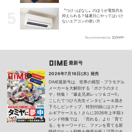
〝つけっぱなし〟のほうが電気代を
抑えられる？猛暑日にやってはいけ
ないエアコンの使い方
Recommended by
最新号
2026年7月16日(木) 発売
DIME最新号は、世界の模型・プラモデル
メーカーを大解剖する「ボクラのタミ
ヤ」特集！『爆走兄弟レッツ＆ゴー!!』
こしたてつひろ先生インタビュー＆描き
下ろしピンナップ、特別付録にはスチー
ルギアケースも！さらに2026年上半期ト
レンド特集では、「売れる」より「育て
る」をキーワードに、ファンを育てる新
時代のヒット戦略を徹底分析！話題のモ