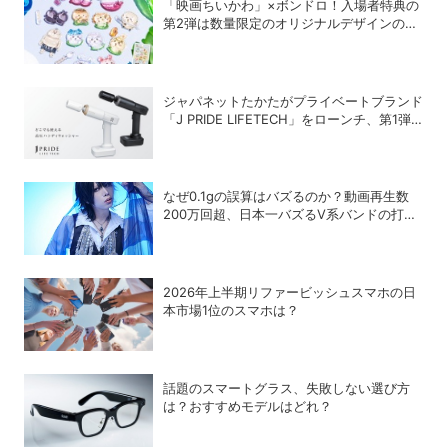
「映画ちいかわ」×ボンドロ！入場者特典の
第2弾は数量限定のオリジナルデザインのボ
ンドロに
ジャパネットたかたがプライベートブランド
「J PRIDE LIFETECH」をローンチ、第1弾
は水道・電源不要の充電式高圧洗浄機
なぜ0.1gの誤算はバズるのか？動画再生数
200万回超、日本一バズるV系バンドの打算
的戦略
2026年上半期リファービッシュスマホの日
本市場1位のスマホは？
話題のスマートグラス、失敗しない選び方
は？おすすめモデルはどれ？