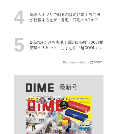
毎朝カミソリで剃るのは逆効果!? 専門医
が指摘するヒゲ・鼻毛・耳毛のNGケア
2倍の冷たさを実現！累計販売数1700万枚
突破の大ヒット！しまむら『超COOL』シ
リーズの進化がスゴい！【PR】
Recommended by
最新号