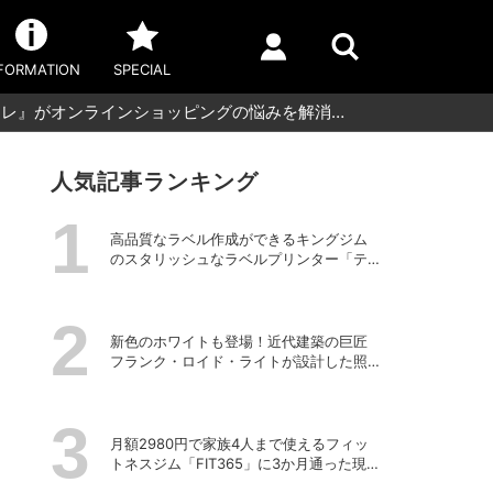
FORMATION
SPECIAL
コレ』がオンラインショッピングの悩みを解消…
人気記事ランキング
高品質なラベル作成ができるキングジム
のスタリッシュなラベルプリンター「テ
プラPRO “MARK” SR-MK2」
新色のホワイトも登場！近代建築の巨匠
フランク・ロイド・ライトが設計した照
明器具の復刻シリーズ「TALIESIN」
月額2980円で家族4人まで使えるフィッ
トネスジム「FIT365」に3か月通った現在
のリアルな感想