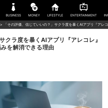
BUSINESS
MONEY
LIFESTYLE
ENTERTAINMENT
IN
「その評価、信じていいの？」サクラ度を暴くAIアプリ『アレ
サクラ度を暴くAIアプリ『アレコレ』
悩みを解消できる理由