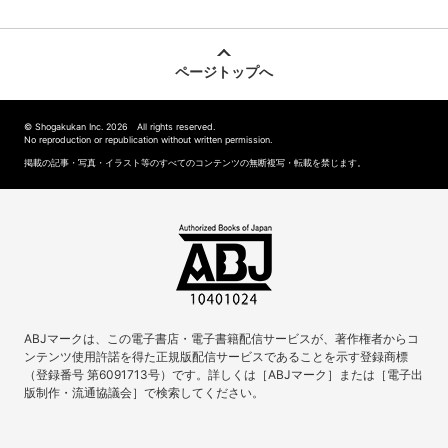
ページトップへ
© Shogakukan Inc. 2026 All rights reserved.
No reproduction or republication without written permission.
掲載の記事・写真・イラスト等のすべてのコンテンツの無断複写・転載を禁じます。
ABJマークは、この電子書店・電子書籍配信サービスが、著作権者からコ
ンテンツ使用許諾を得た正規版配信サービスであることを示す登録商標
（登録番号 第6091713号）です。詳しくは［ABJマーク］または［電子出
版制作・流通協議会］で検索してください。