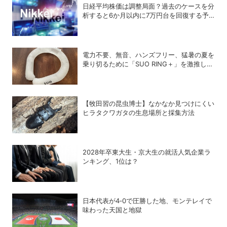
日経平均株価は調整局面？過去のケースを分
析すると6か月以内に7万円台を回復する予
測も
電力不要、無音、ハンズフリー、猛暑の夏を
乗り切るために「SUO RING＋」を激推しし
たい理由
【牧田習の昆虫博士】なかなか見つけにくい
ヒラタクワガタの生息場所と採集方法
2028年卒東大生・京大生の就活人気企業ラ
ンキング、1位は？
日本代表が4‐0で圧勝した地、モンテレイで
味わった天国と地獄