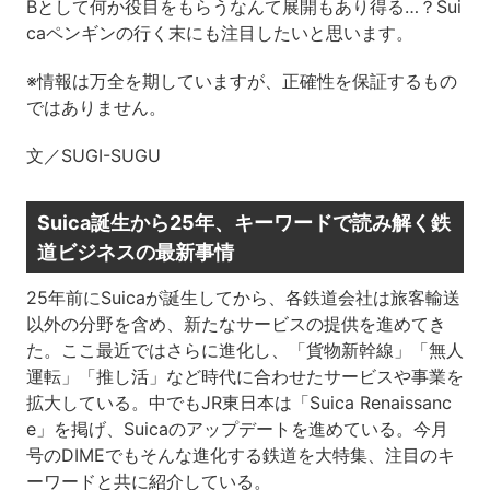
Bとして何か役目をもらうなんて展開もあり得る…？Sui
caペンギンの行く末にも注目したいと思います。
※情報は万全を期していますが、正確性を保証するもの
ではありません。
文／SUGI-SUGU
Suica誕生から25年、キーワードで読み解く鉄
道ビジネスの最新事情
25年前にSuicaが誕生してから、各鉄道会社は旅客輸送
以外の分野を含め、新たなサービスの提供を進めてき
た。ここ最近ではさらに進化し、「貨物新幹線」「無人
運転」「推し活」など時代に合わせたサービスや事業を
拡大している。中でもJR東日本は「Suica Renaissanc
e」を掲げ、Suicaのアップデートを進めている。今月
号のDIMEでもそんな進化する鉄道を大特集、注目のキ
ーワードと共に紹介している。