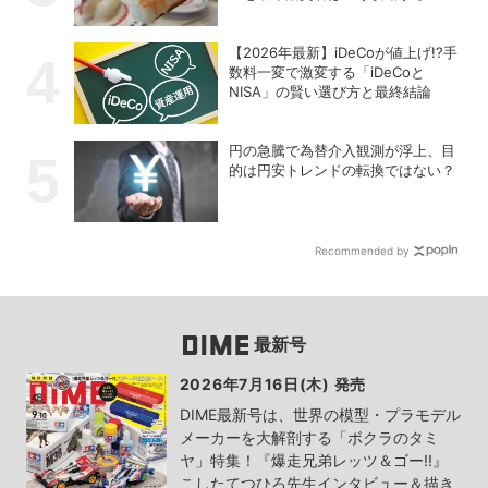
【2026年最新】iDeCoが値上げ!?手
数料一変で激変する「iDeCoと
NISA」の賢い選び方と最終結論
円の急騰で為替介入観測が浮上、目
的は円安トレンドの転換ではない？
Recommended by
最新号
2026年7月16日(木) 発売
DIME最新号は、世界の模型・プラモデル
メーカーを大解剖する「ボクラのタミ
ヤ」特集！『爆走兄弟レッツ＆ゴー!!』
こしたてつひろ先生インタビュー＆描き