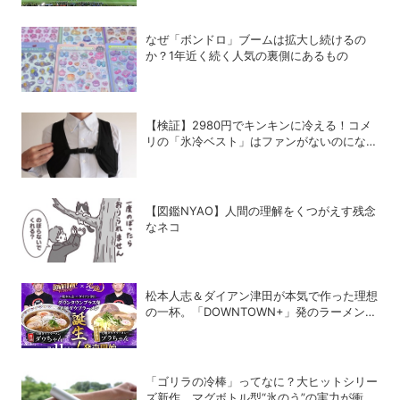
なぜ「ボンドロ」ブームは拡大し続けるの
か？1年近く続く人気の裏側にあるもの
【検証】2980円でキンキンに冷える！コメ
リの「氷冷ベスト」はファンがないのになぜ
涼しくなるのか？
【図鑑NYAO】人間の理解をくつがえす残念
なネコ
松本人志＆ダイアン津田が本気で作った理想
の一杯。「DOWNTOWN+」発のラーメンを
宅麺.comが完全再現！【PR】
「ゴリラの冷棒」ってなに？大ヒットシリー
ズ新作、マグボトル型“氷のう”の実力が衝撃