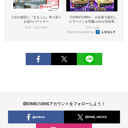
人生の節目に〝まるっと〟寄り添う
「DOWNTOWN+」の企画で誕生し
お金のパートナー
たラーメンを宅麺.comが完全再
現！
【PR】三菱UFJ銀行
【PR】宅麺
Recommended by
@DIMEのSNSアカウントをフォローしよう！
@atdime
@DIME_HACKS