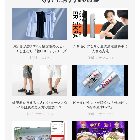
あなたにおすすめの記事
累計販売数1700万枚突破の大ヒッ
ムダ毛ケアこそが夏の清潔感を手に
ト！しまむら『超COOL』シリーズ
入れる方法
【PR】しまむら
【PR】パナソニック
好印象を与える大人のショーツスタ
ビールのうまさが際立つ「仕上げに
イルは肌の見え方が重要！？
3分冷凍庫DRY」
【PR】パナソニック
【PR】アサヒビール