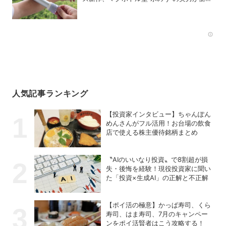
的だった
Rec
人気記事ランキング
【投資家インタビュー】ちゃんぽん
めんさんがフル活用！お台場の飲食
店で使える株主優待銘柄まとめ
〝AIのいいなり投資〟で8割超が損
失・後悔を経験！現役投資家に聞い
た「投資×生成AI」の正解と不正解
【ポイ活の極意】かっぱ寿司、くら
寿司、はま寿司、7月のキャンペー
ンをポイ活賢者はこう攻略する！