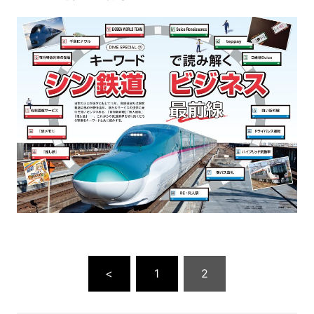
<
1
2