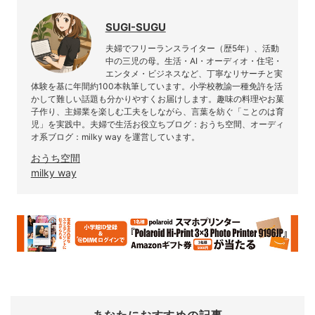
SUGI-SUGU
夫婦でフリーランスライター（歴5年）、活動
中の三児の母。生活・AI・オーディオ・住宅・
エンタメ・ビジネスなど、丁寧なリサーチと実
体験を基に年間約100本執筆しています。小学校教諭一種免許を活
かして難しい話題も分かりやすくお届けします。趣味の料理やお菓
子作り、主婦業を楽しむ工夫をしながら、言葉を紡ぐ「ことのは育
児」を実践中。夫婦で生活お役立ちブログ：おうち空間、オーディ
オ系ブログ：milky way を運営しています。
おうち空間
milky way