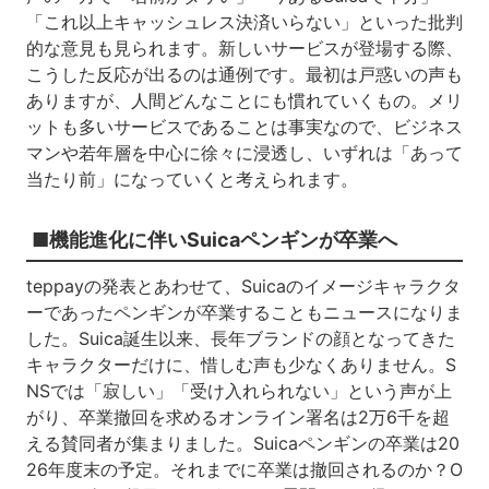
「これ以上キャッシュレス決済いらない」といった批判
的な意見も見られます。新しいサービスが登場する際、
こうした反応が出るのは通例です。最初は戸惑いの声も
ありますが、人間どんなことにも慣れていくもの。メリ
ットも多いサービスであることは事実なので、ビジネス
マンや若年層を中心に徐々に浸透し、いずれは「あって
当たり前」になっていくと考えられます。
■機能進化に伴いSuicaペンギンが卒業へ
teppayの発表とあわせて、Suicaのイメージキャラクタ
ーであったペンギンが卒業することもニュースになりま
した。Suica誕生以来、長年ブランドの顔となってきた
キャラクターだけに、惜しむ声も少なくありません。S
NSでは「寂しい」「受け入れられない」という声が上
がり、卒業撤回を求めるオンライン署名は2万6千を超
える賛同者が集まりました。Suicaペンギンの卒業は20
26年度末の予定。それまでに卒業は撤回されるのか？O