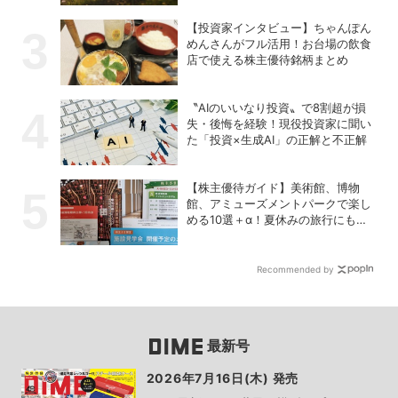
【投資家インタビュー】ちゃんぽん
めんさんがフル活用！お台場の飲食
店で使える株主優待銘柄まとめ
〝AIのいいなり投資〟で8割超が損
失・後悔を経験！現役投資家に聞い
た「投資×生成AI」の正解と不正解
【株主優待ガイド】美術館、博物
館、アミューズメントパークで楽し
める10選＋α！夏休みの旅行にも使
える銘柄は？
Recommended by
最新号
2026年7月16日(木) 発売