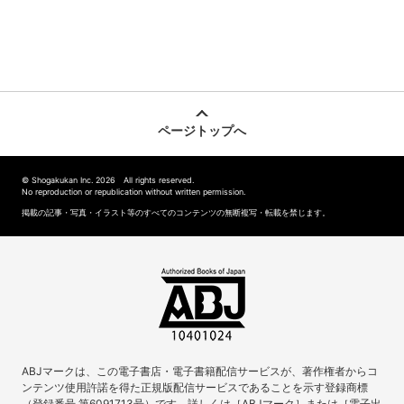
ページトップへ
© Shogakukan Inc. 2026 All rights reserved.
No reproduction or republication without written permission.
掲載の記事・写真・イラスト等のすべてのコンテンツの無断複写・転載を禁じます。
ABJマークは、この電子書店・電子書籍配信サービスが、著作権者からコ
ンテンツ使用許諾を得た正規版配信サービスであることを示す登録商標
（登録番号 第6091713号）です。詳しくは［ABJマーク］または［電子出