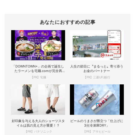
あなたにおすすめの記事
「DOWNTOWN+」の企画で誕生し
人生の節目に〝まるっと〟寄り添う
たラーメンを宅麺.comが完全再
お金のパートナー
現！
【PR】宅麺
【PR】三菱UFJ銀行
好印象を与える大人のショーツスタ
ビールのうまさが際立つ「仕上げに
イルは肌の見え方が重要！？
3分冷凍庫DRY」
【PR】パナソニック
【PR】アサヒビール