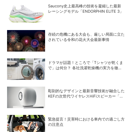
Saucony史上最高峰の技術を凝縮した最新
レーシングモデル「ENDORPHIN ELITE 3」
存続の危機にある大会も、厳しい局面に立た
されている令和の花火大会最新事情
ドラマが話題！ところで「Tシャツが乾くま
で」は何分？ 各社洗濯乾燥機の実力を徹底
比較してみた
彫刻的なデザインと最新音響技術が融合した
KEFの次世代ワイヤレスHiFiスピーカー「LS
LUXE」
緊急提言！災害時における車内での過ごし方
の注意点