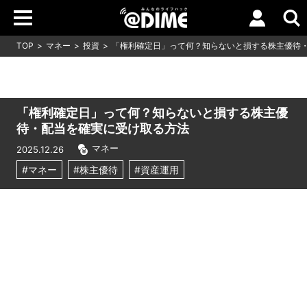
TOP
マネー
投資
「権利確定日」って何？知らないと損する株主優待
「権利確定日」って何？知らないと損する株主優
待・配当を確実に受け取る方法
マネー
2025.12.26
#マネー
#株主優待
#資産運用
Loaded
:
10.51%
/
Unmute