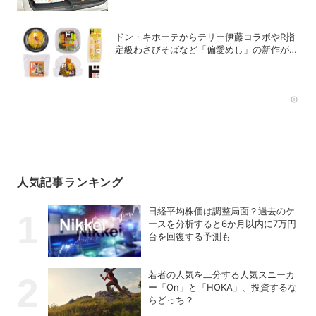
ドン・キホーテからテリー伊藤コラボやR指
定級わさびそばなど「偏愛めし」の新作が
続々登場
Rec
人気記事ランキング
日経平均株価は調整局面？過去のケ
ースを分析すると6か月以内に7万円
台を回復する予測も
若者の人気を二分する人気スニーカ
ー「On」と「HOKA」、投資するな
らどっち？