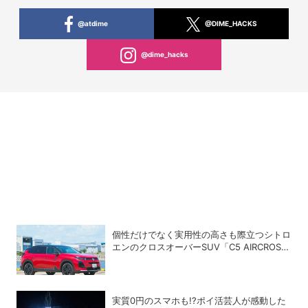
@atdime
@DIME_HACKS
@dime_hacks
個性だけでなく実用性の高さも際立つシトロ
エンのクロスオーバーSUV「C5 AIRCROSS
HYBRID」
実質0円のスマホも!?ポイ活芸人が感動した