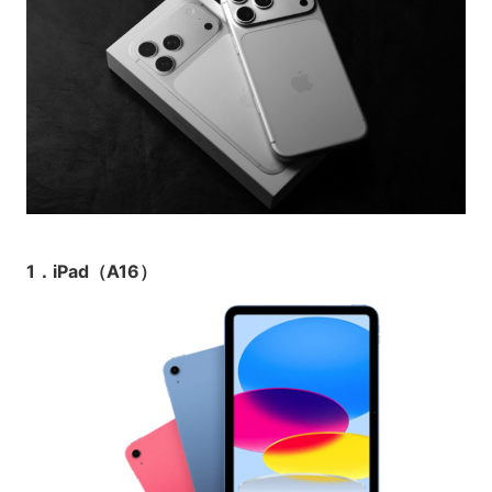
1．iPad（A16）