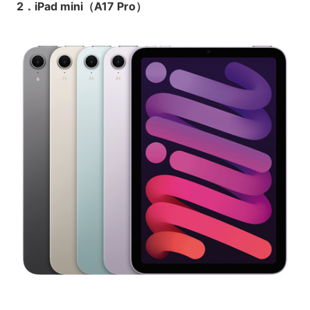
2．iPad mini（A17 Pro）