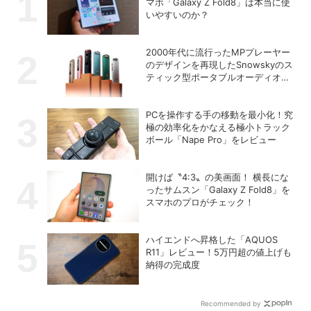
マホ「Galaxy Z Fold8」は本当に使
いやすいのか？
2000年代に流行ったMPプレーヤー
のデザインを再現したSnowskyのス
ティック型ポータブルオーディオプ
レーヤー「ECHO NANO」
PCを操作する手の移動を最小化！究
極の効率化をかなえる極小トラック
ボール「Nape Pro」をレビュー
開けば〝4:3〟の美画面！ 横長にな
ったサムスン「Galaxy Z Fold8」を
スマホのプロがチェック！
ハイエンドへ昇格した「AQUOS
R11」レビュー！5万円超の値上げも
納得の完成度
Recommended by