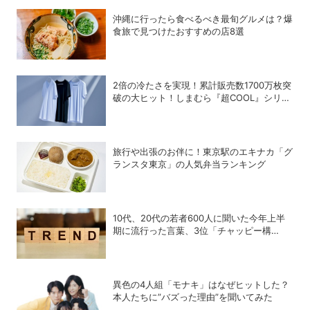
沖縄に行ったら食べるべき最旬グルメは？爆
食旅で見つけたおすすめの店8選
2倍の冷たさを実現！累計販売数1700万枚突
破の大ヒット！しまむら『超COOL』シリー
ズの進化がスゴい！【PR】
旅行や出張のお伴に！東京駅のエキナカ「グ
ランスタ東京」の人気弁当ランキング
10代、20代の若者600人に聞いた今年上半
期に流行った言葉、3位「チャッピー構
文」、2位「メロい」、1位は？
異色の4人組「モナキ」はなぜヒットした？
本人たちに”バズった理由”を聞いてみた