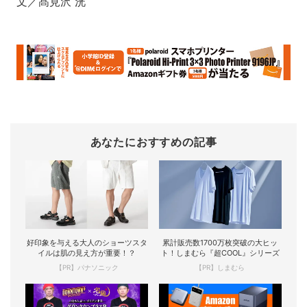
文／髙見沢 洸
あなたにおすすめの記事
好印象を与える大人のショーツスタ
累計販売数1700万枚突破の大ヒッ
イルは肌の見え方が重要！？
ト！しまむら『超COOL』シリーズ
【PR】パナソニック
【PR】しまむら