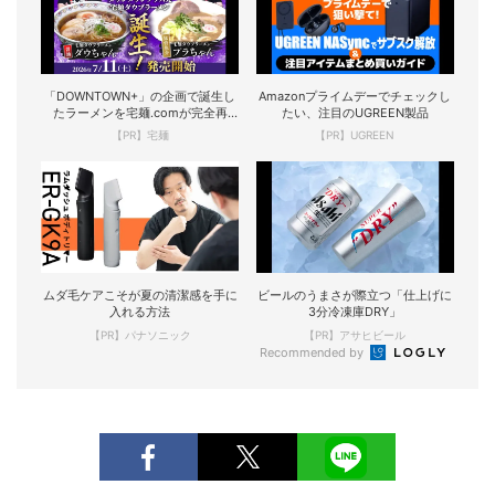
「DOWNTOWN+」の企画で誕生し
Amazonプライムデーでチェックし
たラーメンを宅麺.comが完全再
たい、注目のUGREEN製品
現！
【PR】宅麺
【PR】UGREEN
ムダ毛ケアこそが夏の清潔感を手に
ビールのうまさが際立つ「仕上げに
入れる方法
3分冷凍庫DRY」
【PR】パナソニック
【PR】アサヒビール
Recommended by