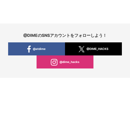
@DIMEのSNSアカウントをフォローしよう！
@atdime
@DIME_HACKS
@dime_hacks