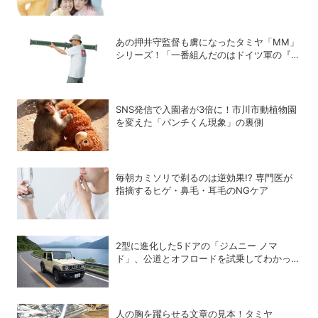
あの押井守監督も虜になったタミヤ「MM」
シリーズ！「一番組んだのはドイツ軍の『IV
号戦車』」と思い出を語る
SNS発信で入園者が3倍に！市川市動植物園
を変えた「パンチくん現象」の裏側
毎朝カミソリで剃るのは逆効果!? 専門医が
指摘するヒゲ・鼻毛・耳毛のNGケア
2型に進化した5ドアの「ジムニー ノマ
ド」、公道とオフロードを試乗してわかった
アップデートの全貌
人の胸を躍らせる文章の見本！タミヤ