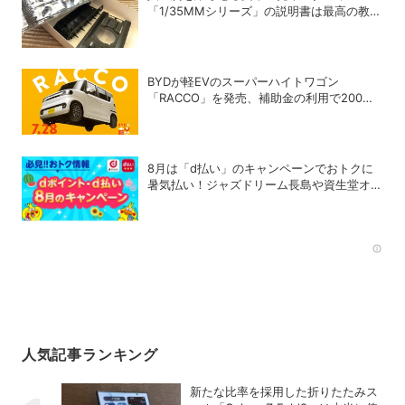
「1/35MMシリーズ」の説明書は最高の教科
書だった
BYDが軽EVのスーパーハイトワゴン
「RACCO」を発売、補助金の利用で200万
円以下に
8月は「d払い」のキャンペーンでおトクに
暑気払い！ジャズドリーム長島や資生堂オン
ラインストアなどに注目
Rec
人気記事ランキング
新たな比率を採用した折りたたみス